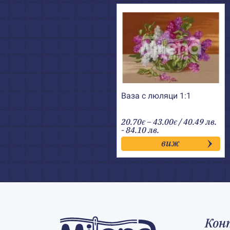
Ваза с люляци 1:1
Price
20.70
–
43.00
/ 40.49 лв.
€
€
range:
- 84.10 лв.
20.70€
виж
through
43.00€
Кон