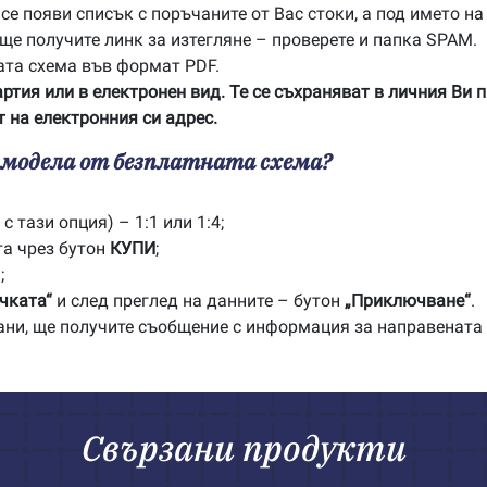
е появи списък с поръчаните от Вас стоки, а под името на
 ще получите линк за изтегляне – проверете и папка SPAM.
ата схема във формат PDF.
артия или в електронен вид. Те се съхраняват в личния Ви 
 на електронния си адрес.
с модела от безплатната схема?
с тази опция) – 1:1 или 1:4;
та чрез бутон
КУПИ
;
;
чката“
и след преглед на данните – бутон
„Приключване“
.
рани, ще получите съобщение с информация за направената
Свързани продукти