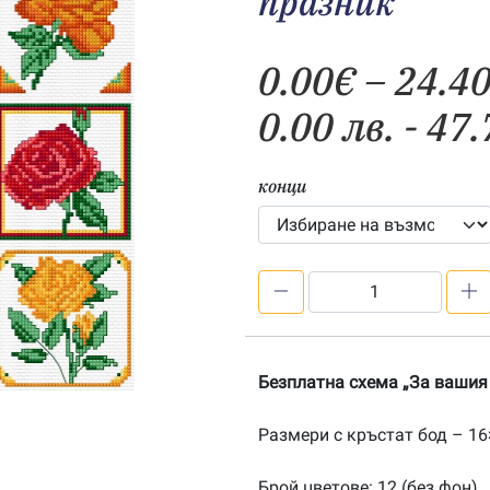
празник“
0.00
€
–
24.4
0.00 лв. - 47.
конци
количество
за
Безплатна
схема
Безплатна схема „За вашия
„За
вашия
Размери с кръстат бод – 16×
празник“
Брой цветове: 12 (без фон)