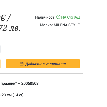
Price
0
€
/
Наличност:
НА СКЛАД
range:
72 лв.
Марка:
MILENA STYLE
0.00€
through
24.40€
Добавяне в количката
 празник“ – 20050508
23 см (14 ct)