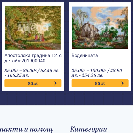
Апостолска градина 1:4 с
Воденицата
детайл-201900040
Price
Price
35.00
–
85.00
/ 68.45 лв.
25.00
–
130.00
/ 48.90
€
€
€
€
range:
range:
- 166.25 лв.
лв. - 254.26 лв.
35.00€
25.00€
виж
виж
through
through
85.00€
130.00€
такти и помощ
Категории