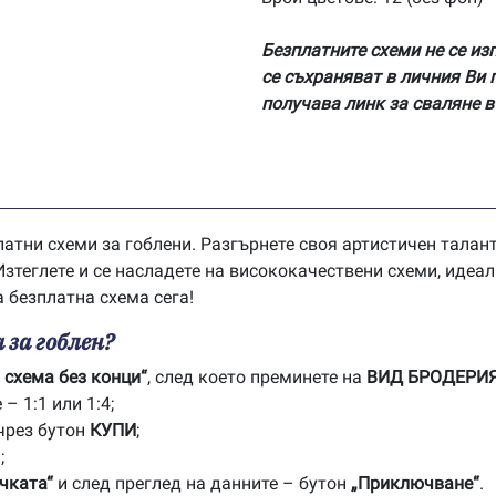
Безплатните схеми не се из
се съхраняват в личния Ви 
получава линк за сваляне в
латни схеми за гоблени. Разгърнете своя артистичен тала
зтеглете и се насладете на висококачествени схеми, идеал
а безплатна схема сега!
 за гоблен?
 схема без конци“
, след което преминете на
ВИД БРОДЕРИ
– 1:1 или 1:4;
чрез бутон
КУПИ
;
;
чката“
и след преглед на данните – бутон
„Приключване“
.