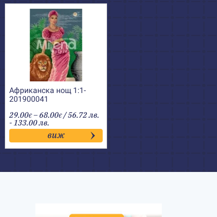
Африканска нощ 1:1-
201900041
Price
29.00
–
68.00
/ 56.72 лв.
€
€
range:
- 133.00 лв.
29.00€
виж
through
68.00€