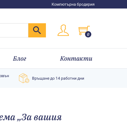
Компютърна бродерия
0
Блог
Контакти
извън
Връщане до 14 работни дни
ема „За вашия