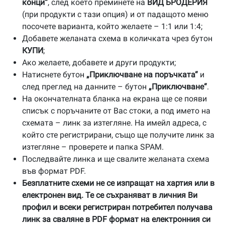
конци“
, след което преминете на
ВИД БРОДЕРИЯ
(при продукти с тази опция) и от падащото меню
посочете варианта, който желаете – 1:1 или 1:4;
Добавете желаната схема в количката чрез бутон
КУПИ
;
Ако желаете, добавете и други продукти;
Натиснете бутон
„Приключване на поръчката“
и
след преглед на данните – бутон
„Приключване“
.
На окончателната бланка на екрана ще се появи
списък с поръчаните от Вас стоки, а под името на
схемата – линк за изтегляне. На имейл адреса, с
който сте регистрирани, също ще получите линк за
изтегляне – проверете и папка SPAM.
Последвайте линка и ще свалите желаната схема
във формат PDF.
Безплатните схеми не се изпращат на хартия или в
електронен вид. Те се съхраняват в личния Ви
профил и всеки регистриран потребител получава
линк за сваляне в PDF формат на електронния си