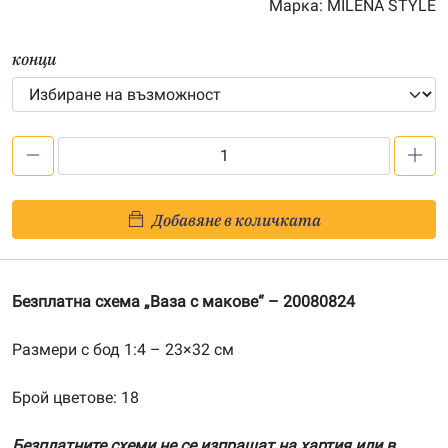
Марка:
MILENA STYLE
15.70€
конци
количество
за
Безплатна
Добавяне в количката
схема
„Ваза
с
Безплатна схема „Ваза с макове“ – 20080824
макове“
Размери с бод 1:4 – 23×32 см
Брой цветове: 18
Безплатните схеми не се изпращат на хартия или в