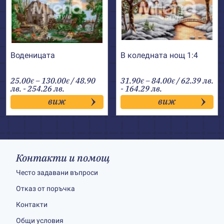
Воденицата
В коледната нощ 1:4
Price
Price
25.00
–
130.00
/ 48.90
31.90
–
84.00
/ 62.39 лв.
€
€
€
€
range:
range:
лв. - 254.26 лв.
- 164.29 лв.
25.00€
31.90€
виж
виж
through
through
130.00€
84.00€
Контакти и помощ
Често задавани въпроси
Отказ от поръчка
Контакти
Общи условия