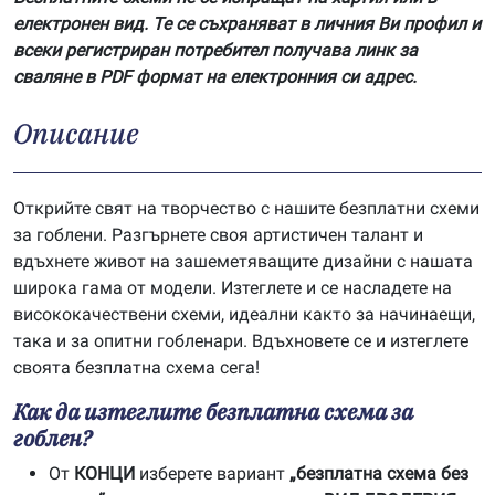
електронен вид. Те се съхраняват в личния Ви профил и
всеки регистриран потребител получава линк за
сваляне в PDF формат на електронния си адрес.
Описание
Открийте свят на творчество с нашите безплатни схеми
за гоблени. Разгърнете своя артистичен талант и
вдъхнете живот на зашеметяващите дизайни с нашата
широка гама от модели. Изтеглете и се насладете на
висококачествени схеми, идеални както за начинаещи,
така и за опитни гобленари. Вдъхновете се и изтеглете
своята безплатна схема сега!
Как да изтеглите безплатна схема за
гоблен?
От
КОНЦИ
изберете вариант
„безплатна схема без