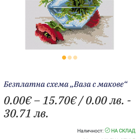
Безплатна схема „Ваза с макове“
Price
0.00
€
–
15.70
€
/ 0.00 лв. -
range:
30.71 лв.
0.00€
Наличност:
НА СКЛАД
through