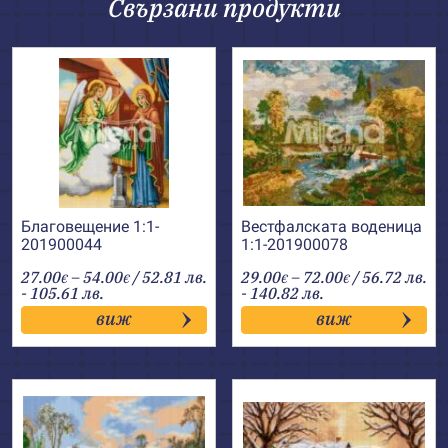
Свързани продукти
Благовещение 1:1-
Вестфалската воденица
201900044
1:1-201900078
Price
Price
27.00
–
54.00
/ 52.81 лв.
29.00
–
72.00
/ 56.72 лв.
€
€
€
€
range:
range:
- 105.61 лв.
- 140.82 лв.
27.00€
29.00€
виж
виж
through
through
54.00€
72.00€