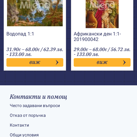
Водопад 1:1
Африкански ден 1:1-
201900042
Price
Price
31.90
–
68.00
/ 62.39 лв.
29.00
–
68.00
/ 56.72 лв.
€
€
€
€
range:
range:
- 133.00 лв.
- 133.00 лв.
31.90€
29.00€
виж
виж
through
through
68.00€
68.00€
Контакти и помощ
Често задавани въпроси
Отказ от поръчка
Контакти
Общи условия