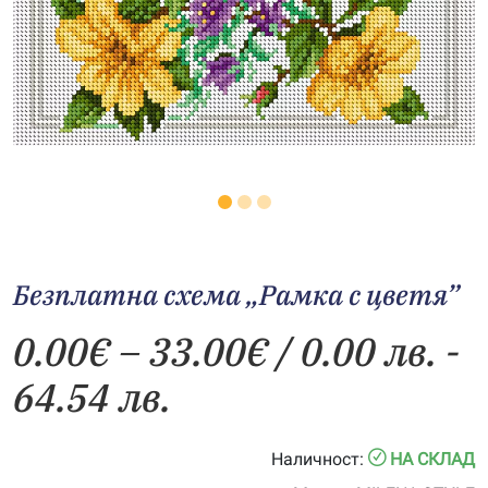
Безплатна схема „Рамка с цветя”
Price
0.00
€
–
33.00
€
/ 0.00 лв. -
range:
64.54 лв.
0.00€
Наличност:
НА СКЛАД
through