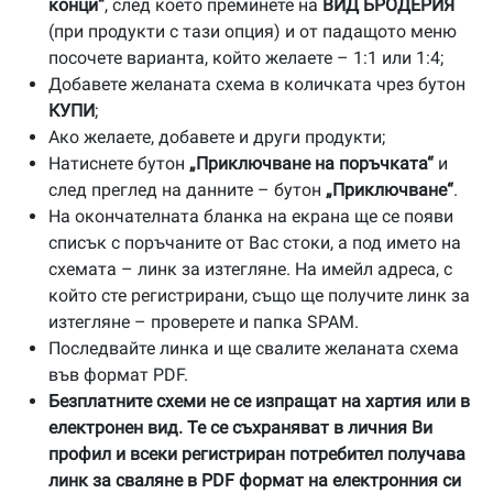
конци“
, след което преминете на
ВИД БРОДЕРИЯ
(при продукти с тази опция) и от падащото меню
посочете варианта, който желаете – 1:1 или 1:4;
Добавете желаната схема в количката чрез бутон
КУПИ
;
Ако желаете, добавете и други продукти;
Натиснете бутон
„Приключване на поръчката“
и
след преглед на данните – бутон
„Приключване“
.
На окончателната бланка на екрана ще се появи
списък с поръчаните от Вас стоки, а под името на
схемата – линк за изтегляне. На имейл адреса, с
който сте регистрирани, също ще получите линк за
изтегляне – проверете и папка SPAM.
Последвайте линка и ще свалите желаната схема
във формат PDF.
Безплатните схеми не се изпращат на хартия или в
електронен вид. Те се съхраняват в личния Ви
профил и всеки регистриран потребител получава
линк за сваляне в PDF формат на електронния си