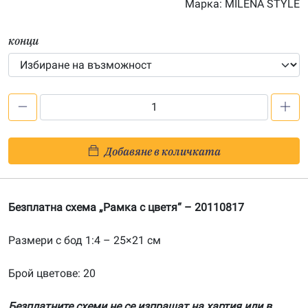
Марка:
MILENA STYLE
33.00€
конци
количество
за
Безплатна
Добавяне в количката
схема
„Рамка
с
Безплатна схема „Рамка с цветя“ – 20110817
цветя"
Размери с бод 1:4 – 25×21 см
Брой цветове: 20
Безплатните схеми не се изпращат на хартия или в