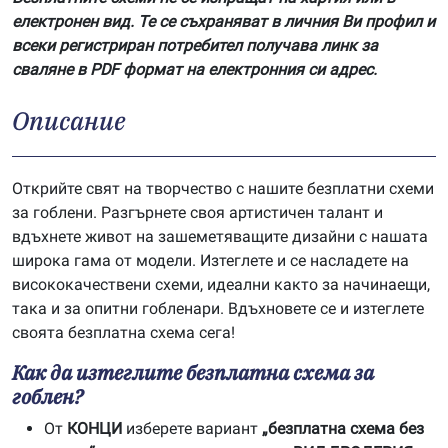
електронен вид. Те се съхраняват в личния Ви профил и
всеки регистриран потребител получава линк за
сваляне в PDF формат на електронния си адрес.
Описание
Открийте свят на творчество с нашите безплатни схеми
за гоблени. Разгърнете своя артистичен талант и
вдъхнете живот на зашеметяващите дизайни с нашата
широка гама от модели. Изтеглете и се насладете на
висококачествени схеми, идеални както за начинаещи,
така и за опитни гобленари. Вдъхновете се и изтеглете
своята безплатна схема сега!
Как да изтеглите безплатна схема за
гоблен?
От
КОНЦИ
изберете вариант
„безплатна схема без