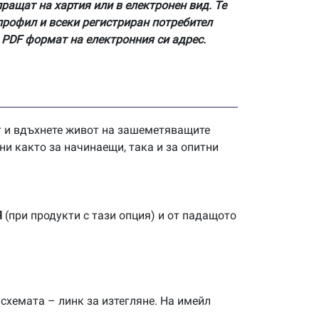
пращат на хартия или в електронен вид. Те
профил и всеки регистриран потребител
 PDF формат на електронния си адрес.
нт и вдъхнете живот на зашеметяващите
ни както за начинаещи, така и за опитни
Я
(при продукти с тази опция) и от падащото
 схемата – линк за изтегляне. На имейл