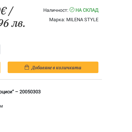
Price
0
€
/
Наличност:
НА СКЛАД
range:
96 лв.
Марка:
MILENA STYLE
0.00€
through
23.50€
Добавяне в количката
рциси“ – 20050303
см