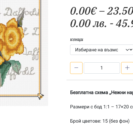
0.00
€
–
23.5
0.00 лв. - 45.
конци
количество
за
Безплатна
схема
Безплатна схема „Нежни на
„Нежни
нарциси“
Размери с бод 1:1 – 17×20 
Брой цветове: 15 (без фон)