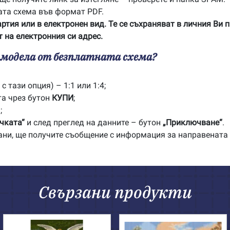
ата схема във формат PDF.
артия или в електронен вид. Те се съхраняват в личния Ви 
 на електронния си адрес.
с модела от безплатната схема?
с тази опция) – 1:1 или 1:4;
та чрез бутон
КУПИ
;
;
чката“
и след преглед на данните – бутон
„Приключване“
.
рани, ще получите съобщение с информация за направената
Свързани продукти