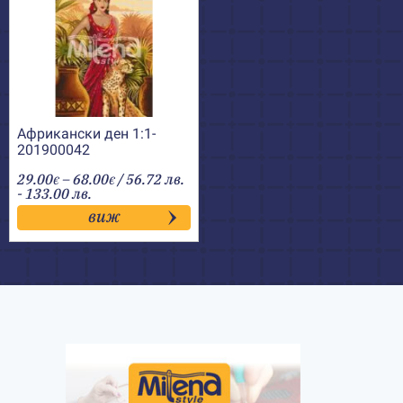
Африкански ден 1:1-
201900042
Price
29.00
–
68.00
/ 56.72 лв.
€
€
range:
- 133.00 лв.
29.00€
виж
through
68.00€