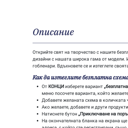
Описание
Открийте свят на творчество с нашите безп
дизайни с нашата широка гама от модели. И
гобленари. Вдъхновете се и изтеглете своят
Как да изтеглите безплатна схема
От
КОНЦИ
изберете вариант
„безплатна
меню посочете варианта, който желаете 
Добавете желаната схема в количката 
Ако желаете, добавете и други продукти
Натиснете бутон
„Приключване на поръ
На окончателната бланка на екрана ще с
адреса, с който сте регистрирани, също