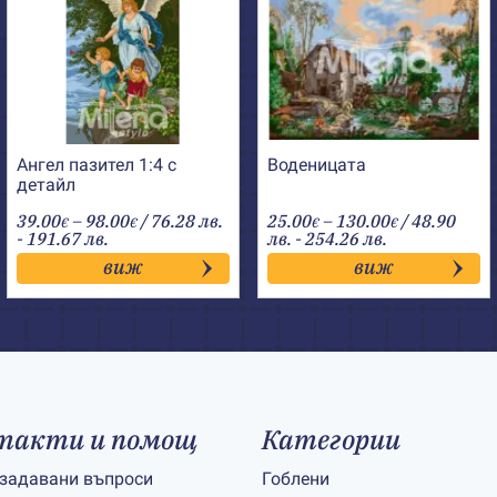
Ангел пазител 1:4 с
Воденицата
детайл
Price
Price
39.00
–
98.00
/ 76.28 лв.
25.00
–
130.00
/ 48.90
€
€
€
€
range:
range:
- 191.67 лв.
лв. - 254.26 лв.
39.00€
25.00€
виж
виж
through
through
98.00€
130.00€
такти и помощ
Категории
 задавани въпроси
Гоблени