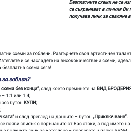
Безплатните схеми не се из
се съхраняват в личния Ви 
получава линк за сваляне в
латни схеми за гоблени. Разгърнете своя артистичен тала
зтеглете и се насладете на висококачествени схеми, идеал
а безплатна схема сега!
 за гоблен?
 схема без конци“
, след което преминете на
ВИД БРОДЕРИ
– 1:1 или 1:4;
чрез бутон
КУПИ
;
;
чката“
и след преглед на данните – бутон
„Приключване“
.
е появи списък с поръчаните от Вас стоки, а под името на
 ще получите линк за изтегляне – проверете и папка SPAM.