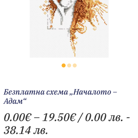
Безплатна схема „Началото –
Адам“
Price
0.00
€
–
19.50
€
/ 0.00 лв. -
range:
38.14 лв.