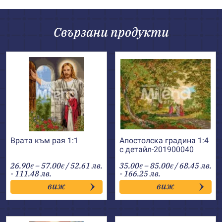
Свързани продукти
Врата към рая 1:1
Апостолска градина 1:4
с детайл-201900040
Price
Price
26.90
–
57.00
/ 52.61 лв.
35.00
–
85.00
/ 68.45 лв.
€
€
€
€
range:
range:
- 111.48 лв.
- 166.25 лв.
26.90€
35.00€
виж
виж
through
through
57.00€
85.00€