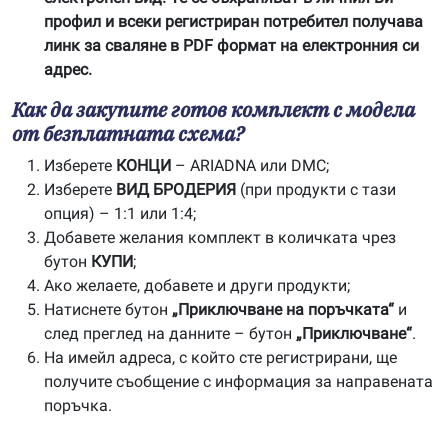
профил и всеки регистриран потребител получава
линк за сваляне в PDF формат на електронния си
адрес.
Как да закупите готов комплект с модела
от безплатната схема?
Изберете
КОНЦИ
– ARIADNA или DMC;
Изберете
ВИД БРОДЕРИЯ
(при продукти с тази
опция) – 1:1 или 1:4;
Добавете желания комплект в количката чрез
бутон
КУПИ
;
Ако желаете, добавете и други продукти;
Натиснете бутон
„Приключване на поръчката“
и
след преглед на данните – бутон
„Приключване“
.
На имейл адреса, с който сте регистрирани, ще
получите съобщение с информация за направената
поръчка.