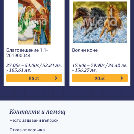
Благовещение 1:1-
Волни коне
201900044
Price
Price
27.00
–
54.00
/ 52.81 лв.
17.60
–
79.90
/ 34.42 лв.
€
€
€
€
range:
range:
- 105.61 лв.
- 156.27 лв.
27.00€
17.60€
виж
виж
through
through
54.00€
79.90€
Контакти и помощ
Често задавани въпроси
Отказ от поръчка