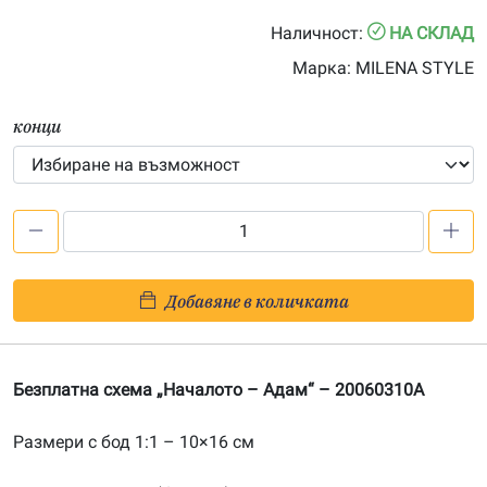
0.00€
Наличност:
НА СКЛАД
through
Марка:
MILENA STYLE
19.50€
конци
количество
за
Безплатна
Добавяне в количката
схема
„Началото
–
Безплатна схема „Началото – Адам“ – 20060310A
Адам“
Размери с бод 1:1 – 10×16 см