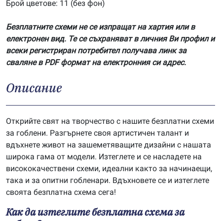
Брой цветове: 11 (без фон)
Безплатните схеми не се изпращат на хартия или в
електронен вид. Те се съхраняват в личния Ви профил и
всеки регистриран потребител получава линк за
сваляне в PDF формат на електронния си адрес.
Описание
Открийте свят на творчество с нашите безплатни схеми
за гоблени. Разгърнете своя артистичен талант и
вдъхнете живот на зашеметяващите дизайни с нашата
широка гама от модели. Изтеглете и се насладете на
висококачествени схеми, идеални както за начинаещи,
така и за опитни гобленари. Вдъхновете се и изтеглете
своята безплатна схема сега!
Как да изтеглите безплатна схема за