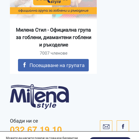
Милена Стил - Официална група
за гоблени, диамантени гоблени
и ръкоделие
7007 членове
Посещаване на групата
Обади ни се
032 67 19 10
Можете да научите повече за това кои бисквитки