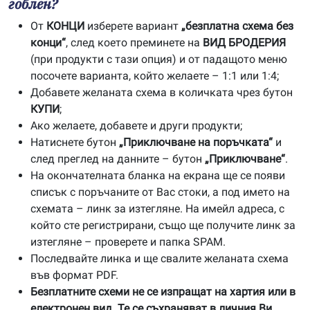
гоблен?
От
КОНЦИ
изберете вариант
„безплатна схема без
конци“
, след което преминете на
ВИД БРОДЕРИЯ
(при продукти с тази опция) и от падащото меню
посочете варианта, който желаете – 1:1 или 1:4;
Добавете желаната схема в количката чрез бутон
КУПИ
;
Ако желаете, добавете и други продукти;
Натиснете бутон
„Приключване на поръчката“
и
след преглед на данните – бутон
„Приключване“
.
На окончателната бланка на екрана ще се появи
списък с поръчаните от Вас стоки, а под името на
схемата – линк за изтегляне. На имейл адреса, с
който сте регистрирани, също ще получите линк за
изтегляне – проверете и папка SPAM.
Последвайте линка и ще свалите желаната схема
във формат PDF.
Безплатните схеми не се изпращат на хартия или в
електронен вид. Те се съхраняват в личния Ви