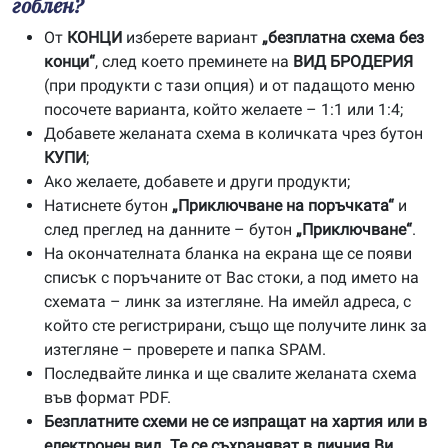
гоблен?
От
КОНЦИ
изберете вариант
„безплатна схема без
конци“
, след което преминете на
ВИД БРОДЕРИЯ
(при продукти с тази опция) и от падащото меню
посочете варианта, който желаете – 1:1 или 1:4;
Добавете желаната схема в количката чрез бутон
КУПИ
;
Ако желаете, добавете и други продукти;
Натиснете бутон
„Приключване на поръчката“
и
след преглед на данните – бутон
„Приключване“
.
На окончателната бланка на екрана ще се появи
списък с поръчаните от Вас стоки, а под името на
схемата – линк за изтегляне. На имейл адреса, с
който сте регистрирани, също ще получите линк за
изтегляне – проверете и папка SPAM.
Последвайте линка и ще свалите желаната схема
във формат PDF.
Безплатните схеми не се изпращат на хартия или в
електронен вид. Те се съхраняват в личния Ви