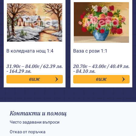
В коледната нощ 1:4
Ваза с рози 1:1
Price
Price
31.90
–
84.00
/ 62.39 лв.
20.70
–
43.00
/ 40.49 лв.
€
€
€
€
range:
range:
- 164.29 лв.
- 84.10 лв.
31.90€
20.70€
виж
виж
through
through
84.00€
43.00€
Контакти и помощ
Често задавани въпроси
Отказ от поръчка