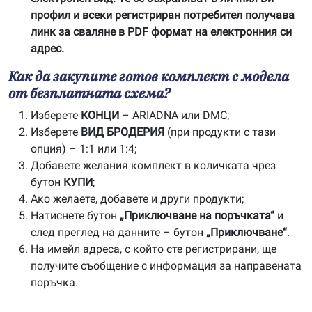
профил и всеки регистриран потребител получава
линк за сваляне в PDF формат на електронния си
адрес.
Как да закупите готов комплект с модела
от безплатната схема?
Изберете
КОНЦИ
– ARIADNA или DMC;
Изберете
ВИД БРОДЕРИЯ
(при продукти с тази
опция) – 1:1 или 1:4;
Добавете желания комплект в количката чрез
бутон
КУПИ
;
Ако желаете, добавете и други продукти;
Натиснете бутон
„Приключване на поръчката“
и
след преглед на данните – бутон
„Приключване“
.
На имейл адреса, с който сте регистрирани, ще
получите съобщение с информация за направената
поръчка.