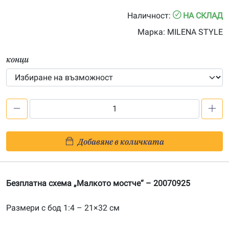
0.00€
Наличност:
НА СКЛАД
through
Марка:
MILENA STYLE
38.00€
конци
количество
за
Безплатна
Добавяне в количката
схема
„Малкото
мостче“
Безплатна схема „Малкото мостче“ – 20070925
Размери с бод 1:4 – 21×32 см