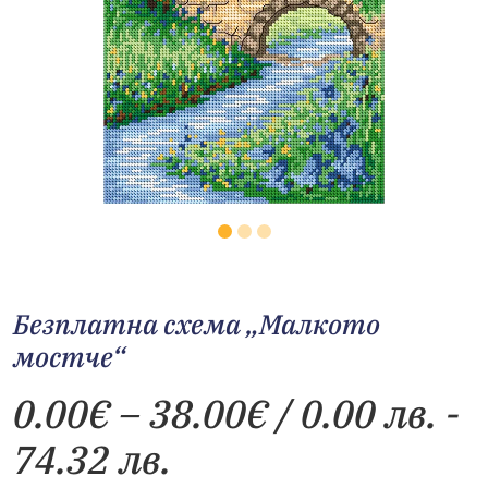
Безплатна схема „Малкото
мостче“
Price
0.00
€
–
38.00
€
/ 0.00 лв. -
range:
74.32 лв.