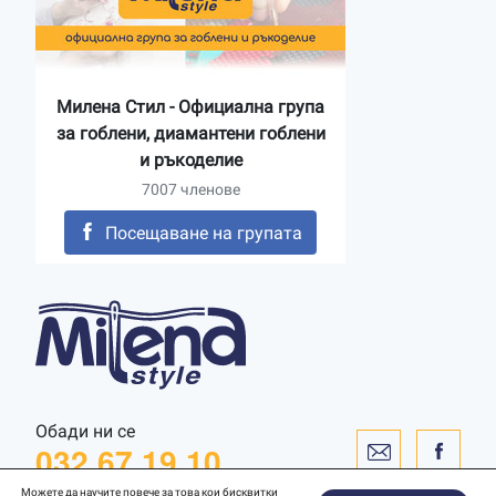
Милена Стил - Официална група
за гоблени, диамантени гоблени
и ръкоделие
7007 членове
Посещаване на групата
Обади ни се
032 67 19 10
Можете да научите повече за това кои бисквитки