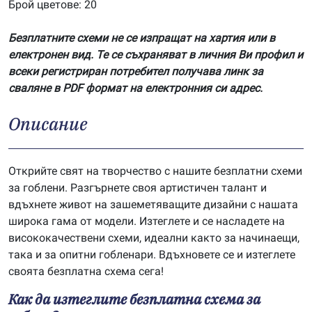
Брой цветове: 20
Безплатните схеми не се изпращат на хартия или в
електронен вид. Те се съхраняват в личния Ви профил и
всеки регистриран потребител получава линк за
сваляне в PDF формат на електронния си адрес.
Описание
Открийте свят на творчество с нашите безплатни схеми
за гоблени. Разгърнете своя артистичен талант и
вдъхнете живот на зашеметяващите дизайни с нашата
широка гама от модели. Изтеглете и се насладете на
висококачествени схеми, идеални както за начинаещи,
така и за опитни гобленари. Вдъхновете се и изтеглете
своята безплатна схема сега!
Как да изтеглите безплатна схема за