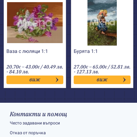
Ваза с люляци 1:1
Бурята 1:1
Price
Price
20.70
–
43.00
/ 40.49 лв.
27.00
–
65.00
/ 52.81 лв.
€
€
€
€
range:
range:
- 84.10 лв.
- 127.13 лв.
20.70€
27.00€
виж
виж
through
through
43.00€
65.00€
Контакти и помощ
Често задавани въпроси
Отказ от поръчка