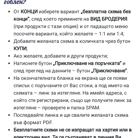
гоблен?
От
КОНЦИ
изберете вариант
„безплатна схема без
конци“
, след което преминете на
ВИД БРОДЕРИЯ
(при продукти с тази опция) и от падащото меню
посочете варианта, който желаете – 1:1 или 1:4;
Добавете желаната схема в количката чрез бутон
КУПИ
;
Ако желаете, добавете и други продукти;
Натиснете бутон
„Приключване на поръчката“
и
след преглед на данните – бутон
„Приключване“
.
На окончателната бланка на екрана ще се появи
списък с поръчаните от Вас стоки, а под името на
схемата – линк за изтегляне. На имейл адреса, с
който сте регистрирани, също ще получите линк за
изтегляне – проверете и папка SPAM.
Последвайте линка и ще свалите желаната схема
във формат PDF.
Безплатните схеми не се изпращат на хартия или в
електронен вид. Те се съхраняват в личния Ви