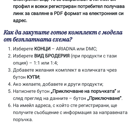
профил и всеки регистриран потребител получава
линк за сваляне в PDF формат на електронния си
адрес.
Как да закупите готов комплект с модела
от безплатната схема?
Изберете
КОНЦИ
– ARIADNA или DMC;
Изберете
ВИД БРОДЕРИЯ
(при продукти с тази
опция) – 1:1 или 1:4;
Добавете желания комплект в количката чрез
бутон
КУПИ
;
Ако желаете, добавете и други продукти;
Натиснете бутон
„Приключване на поръчката“
и
след преглед на данните – бутон
„Приключване“
.
На имейл адреса, с който сте регистрирани, ще
получите съобщение с информация за направената
поръчка.