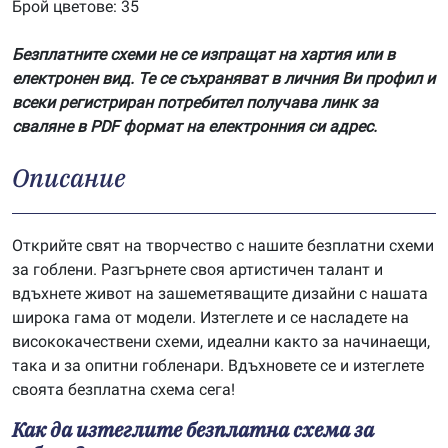
Брой цветове: 35
Безплатните схеми не се изпращат на хартия или в
електронен вид. Те се съхраняват в личния Ви профил и
всеки регистриран потребител получава линк за
сваляне в PDF формат на електронния си адрес.
Описание
Открийте свят на творчество с нашите безплатни схеми
за гоблени. Разгърнете своя артистичен талант и
вдъхнете живот на зашеметяващите дизайни с нашата
широка гама от модели. Изтеглете и се насладете на
висококачествени схеми, идеални както за начинаещи,
така и за опитни гобленари. Вдъхновете се и изтеглете
своята безплатна схема сега!
Как да изтеглите безплатна схема за