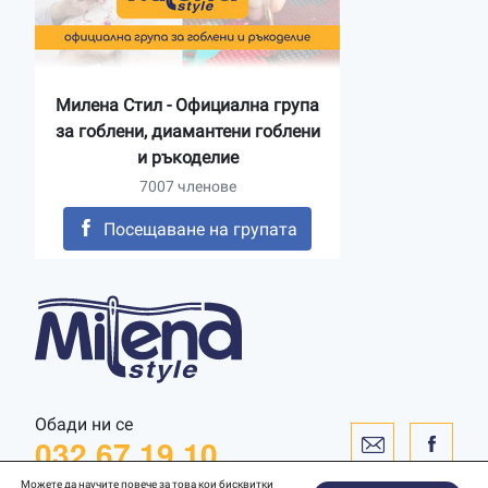
Милена Стил - Официална група
за гоблени, диамантени гоблени
и ръкоделие
7007 членове
Посещаване на групата
Обади ни се
032 67 19 10
Можете да научите повече за това кои бисквитки