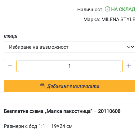
0.00€
Наличност:
НА СКЛАД
through
Марка:
MILENA STYLE
54.00€
конци
количество
за
Безплатна
Добавяне в количката
схема
„Малка
пакостница“
Безплатна схема „Малка пакостница“ – 20110608
Размери с бод 1:1 – 19×24 см