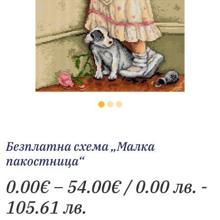
Безплатна схема „Малка
пакостница“
Price
0.00
€
–
54.00
€
/ 0.00 лв. -
range:
105.61 лв.