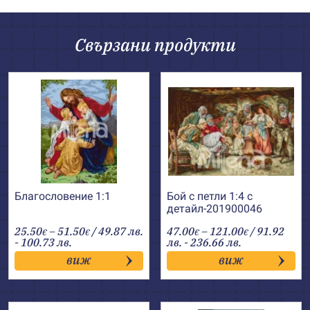
Свързани продукти
Благословение 1:1
Бой с петли 1:4 с
детайл-201900046
Price
Price
25.50
–
51.50
/ 49.87 лв.
47.00
–
121.00
/ 91.92
€
€
€
€
range:
range:
- 100.73 лв.
лв. - 236.66 лв.
25.50€
47.00€
виж
виж
through
through
51.50€
121.00€