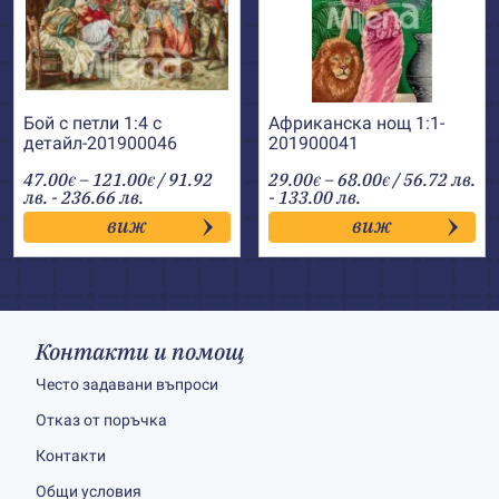
Бой с петли 1:4 с
Африканска нощ 1:1-
детайл-201900046
201900041
Price
Price
47.00
–
121.00
/ 91.92
29.00
–
68.00
/ 56.72 лв.
€
€
€
€
range:
range:
лв. - 236.66 лв.
- 133.00 лв.
47.00€
29.00€
виж
виж
through
through
121.00€
68.00€
Контакти и помощ
Често задавани въпроси
Отказ от поръчка
Контакти
Общи условия