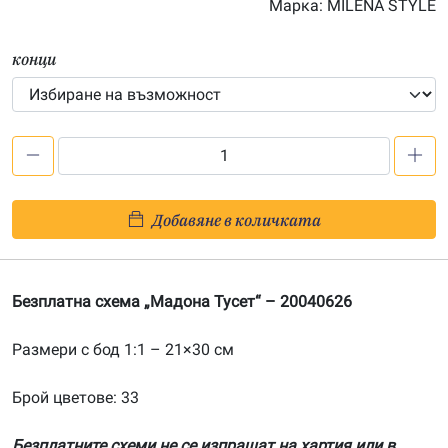
Марка:
MILENA STYLE
51.00€
конци
количество
за
Безплатна
Добавяне в количката
схема
„Мадона
Тусет“
Безплатна схема „Мадона Тусет“ – 20040626
Размери с бод 1:1 – 21×30 см
Брой цветове: 33
Безплатните схеми не се изпращат на хартия или в