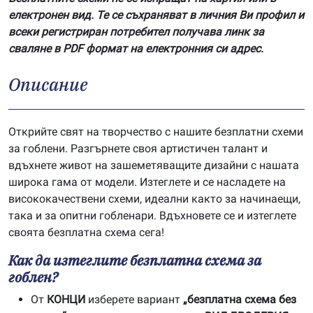
електронен вид. Те се съхраняват в личния Ви профил и
всеки регистриран потребител получава линк за
сваляне в PDF формат на електронния си адрес.
Описание
Открийте свят на творчество с нашите безплатни схеми
за гоблени. Разгърнете своя артистичен талант и
вдъхнете живот на зашеметяващите дизайни с нашата
широка гама от модели. Изтеглете и се насладете на
висококачествени схеми, идеални както за начинаещи,
така и за опитни гобленари. Вдъхновете се и изтеглете
своята безплатна схема сега!
Как да изтеглите безплатна схема за
гоблен?
От
КОНЦИ
изберете вариант
„безплатна схема без