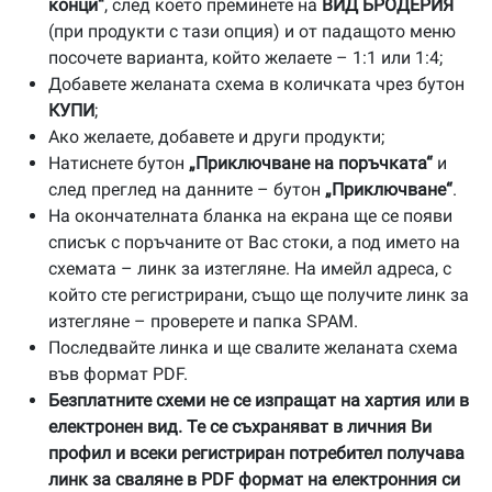
конци“
, след което преминете на
ВИД БРОДЕРИЯ
(при продукти с тази опция) и от падащото меню
посочете варианта, който желаете – 1:1 или 1:4;
Добавете желаната схема в количката чрез бутон
КУПИ
;
Ако желаете, добавете и други продукти;
Натиснете бутон
„Приключване на поръчката“
и
след преглед на данните – бутон
„Приключване“
.
На окончателната бланка на екрана ще се появи
списък с поръчаните от Вас стоки, а под името на
схемата – линк за изтегляне. На имейл адреса, с
който сте регистрирани, също ще получите линк за
изтегляне – проверете и папка SPAM.
Последвайте линка и ще свалите желаната схема
във формат PDF.
Безплатните схеми не се изпращат на хартия или в
електронен вид. Те се съхраняват в личния Ви
профил и всеки регистриран потребител получава
линк за сваляне в PDF формат на електронния си