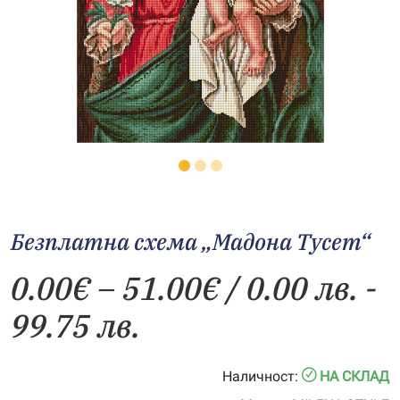
Безплатна схема „Мадона Тусет“
Price
0.00
€
–
51.00
€
/ 0.00 лв. -
range:
99.75 лв.
0.00€
Наличност:
НА СКЛАД
through