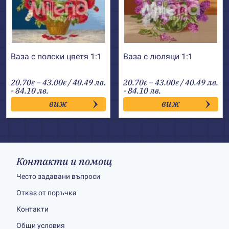
Ваза с полски цветя 1:1
Ваза с люляци 1:1
Price
Price
20.70
–
43.00
/ 40.49 лв.
20.70
–
43.00
/ 40.49 лв.
€
€
€
€
range:
range:
- 84.10 лв.
- 84.10 лв.
20.70€
20.70€
виж
виж
through
through
43.00€
43.00€
Контакти и помощ
Често задавани въпроси
Отказ от поръчка
Контакти
Общи условия