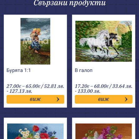
Свързани продукти
Бурята 1:1
В галоп
Price
Price
27.00
–
65.00
/ 52.81 лв.
17.20
–
68.00
/ 33.64 лв.
€
€
€
€
range:
range:
- 127.13 лв.
- 133.00 лв.
27.00€
17.20€
виж
виж
through
through
65.00€
68.00€