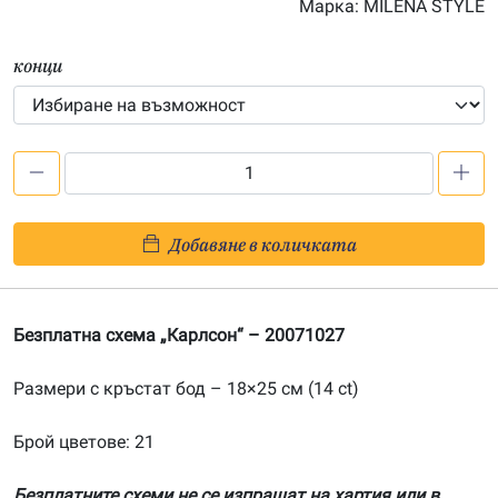
Марка:
MILENA STYLE
36.80€
конци
количество
за
Безплатна
Добавяне в количката
схема
„Карлсон“
Безплатна схема „Карлсон“ – 20071027
Размери с кръстат бод – 18×25 см (14 ct)
Брой цветове: 21
Безплатните схеми не се изпращат на хартия или в