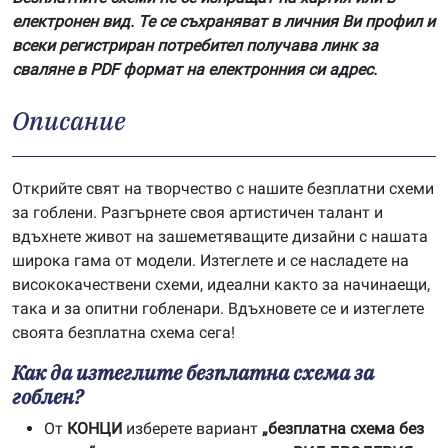
електронен вид. Те се съхраняват в личния Ви профил и
всеки регистриран потребител получава линк за
сваляне в PDF формат на електронния си адрес.
Описание
Открийте свят на творчество с нашите безплатни схеми
за гоблени. Разгърнете своя артистичен талант и
вдъхнете живот на зашеметяващите дизайни с нашата
широка гама от модели. Изтеглете и се насладете на
висококачествени схеми, идеални както за начинаещи,
така и за опитни гобленари. Вдъхновете се и изтеглете
своята безплатна схема сега!
Как да изтеглите безплатна схема за
гоблен?
От
КОНЦИ
изберете вариант
„безплатна схема без