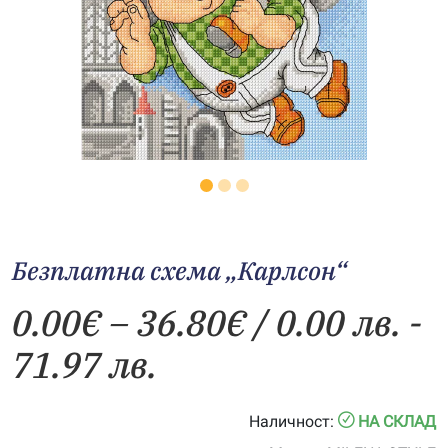
Безплатна схема „Карлсон“
Price
0.00
€
–
36.80
€
/ 0.00 лв. -
range:
71.97 лв.
0.00€
Наличност:
НА СКЛАД
through