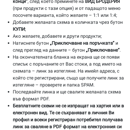
конци“
, след което преминете на
ВИД БРОДЕРИЯ
(при продукти с тази опция) и от падащото меню
посочете варианта, който желаете – 1:1 или 1:4;
Добавете желаната схема в количката чрез бутон
КУПИ
;
Ако желаете, добавете и други продукти;
Натиснете бутон
„Приключване на поръчката“
и
след преглед на данните – бутон
„Приключване“
.
На окончателната бланка на екрана ще се появи
списък с поръчаните от Вас стоки, а под името на
схемата – линк за изтегляне. На имейл адреса, с
който сте регистрирани, също ще получите линк за
изтегляне – проверете и папка SPAM.
Последвайте линка и ще свалите желаната схема
във формат PDF.
Безплатните схеми не се изпращат на хартия или в
електронен вид. Те се съхраняват в личния Ви
профил и всеки регистриран потребител получава
линк за сваляне в PDF формат на електронния си