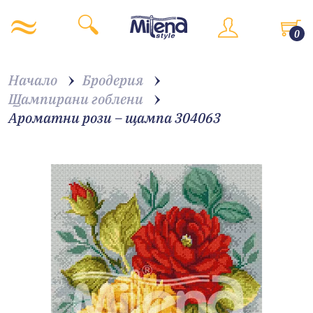
0
Начало
Бродерия
Щампирани гоблени
Ароматни рози – щампа 304063