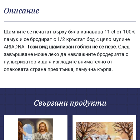
Описание
Щампите се печатат върху бяла канаваца 11 ct от 100%
памук и се бродират с 1/2 кръстат бод с цяло мулине
ARIADNA.
Този вид щампиран гоблен не се пере.
След
завършване може леко да навлажните бродерията с
пулверизатор и да я изгладите внимателно от
опаковата страна през тънка, памучна кърпа.
Свързани продукти