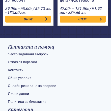
201900041
детайл-201900046
Price
Price
29.00
–
68.00
/ 56.72 лв.
47.00
–
121.00
/ 91.92
€
€
€
€
range:
range:
- 133.00 лв.
лв. - 236.66 лв.
29.00€
47.00€
виж
виж
through
through
68.00€
121.00€
Контакти и помощ
Често задавани въпроси
Отказ от поръчка
Контакти
Общи условия
Онлайн решаване на спорове
Лични данни
Политика за бисквитки
Категории