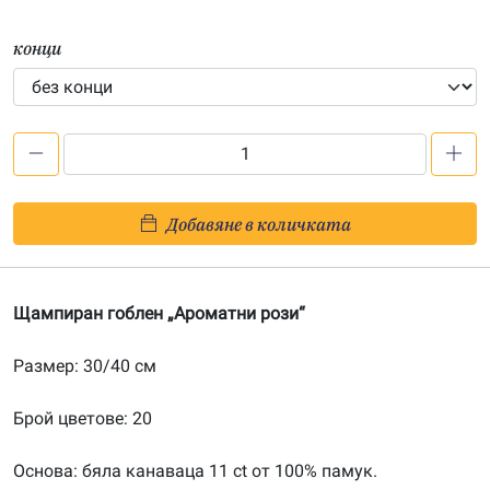
конци
количество
за
Ароматни
Добавяне в количката
рози
–
щампа
Щампиран гоблен „Ароматни рози“
304063
Размер: 30/40 см
Брой цветове: 20
Основа: бяла канаваца 11 ct от 100% памук.