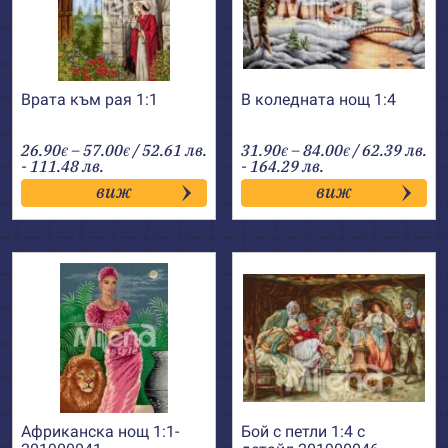
Врата към рая 1:1
В коледната нощ 1:4
Price
Price
26.90
–
57.00
/ 52.61 лв.
31.90
–
84.00
/ 62.39 лв.
€
€
€
€
range:
range:
- 111.48 лв.
- 164.29 лв.
26.90€
31.90€
виж
виж
through
through
57.00€
84.00€
Африканска нощ 1:1-
Бой с петли 1:4 с