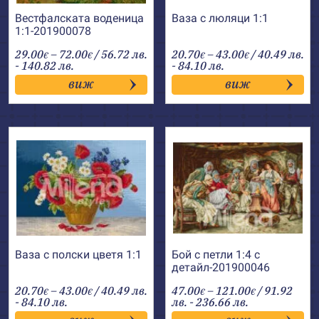
Вестфалската воденица
Ваза с люляци 1:1
1:1-201900078
Price
Price
29.00
–
72.00
/ 56.72 лв.
20.70
–
43.00
/ 40.49 лв.
€
€
€
€
range:
range:
- 140.82 лв.
- 84.10 лв.
29.00€
20.70€
виж
виж
through
through
72.00€
43.00€
Ваза с полски цветя 1:1
Бой с петли 1:4 с
детайл-201900046
Price
Price
20.70
–
43.00
/ 40.49 лв.
47.00
–
121.00
/ 91.92
€
€
€
€
range:
range:
- 84.10 лв.
лв. - 236.66 лв.
20.70€
47.00€