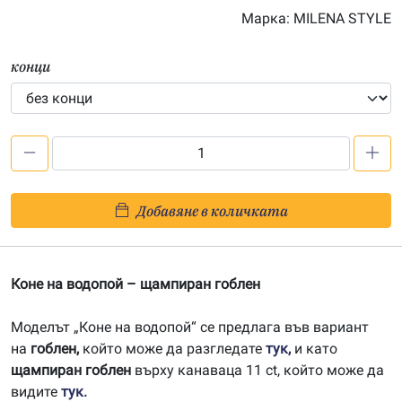
Марка:
MILENA STYLE
конци
количество
за
Коне
Добавяне в количката
на
водопой
-
Коне на водопой – щампиран гоблен
печатана
Aida
Моделът „Коне на водопой“ се предлага във вариант
14ct
на
гоблен,
който може да разгледате
тук,
и като
AE003
щампиран гоблен
върху канаваца 11 ct, който може да
видите
тук.