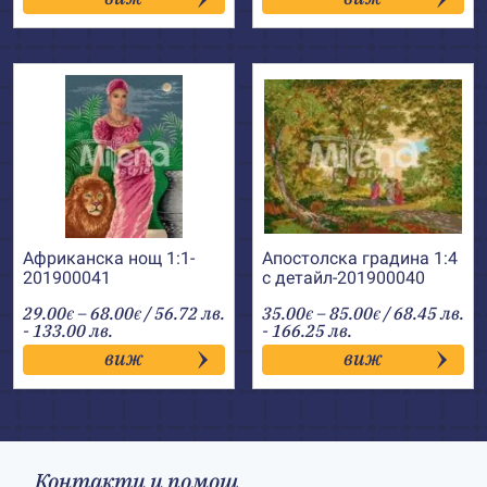
through
through
43.00€
72.00€
Африканска нощ 1:1-
Апостолска градина 1:4
201900041
с детайл-201900040
Price
Price
29.00
–
68.00
/ 56.72 лв.
35.00
–
85.00
/ 68.45 лв.
€
€
€
€
range:
range:
- 133.00 лв.
- 166.25 лв.
29.00€
35.00€
виж
виж
through
through
68.00€
85.00€
Контакти и помощ