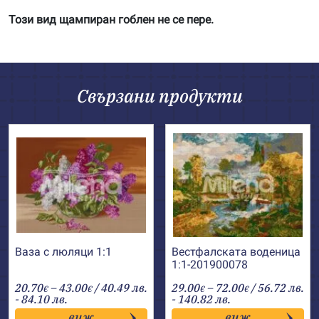
Този вид щампиран гоблен не се пере.
Свързани продукти
Ваза с люляци 1:1
Вестфалската воденица
1:1-201900078
Price
Price
20.70
–
43.00
/ 40.49 лв.
29.00
–
72.00
/ 56.72 лв.
€
€
€
€
range:
range:
- 84.10 лв.
- 140.82 лв.
20.70€
29.00€
виж
виж