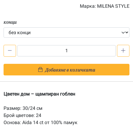
Марка:
MILENA STYLE
конци
количество
за
Цветен
Добавяне в количката
дом
-
печатана
Цветен дом – щампиран гоблен
Aida
14ct
Размер: 30/24 см
AD015
Брой цветове: 24
Основа: Aida 14 ct от 100% памук