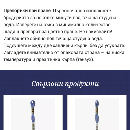
Препоръки при пране:
Първоначално изплакнете
бродерията за няколко минути под течаща студена
вода. Изперете на ръка с минимално количество
щадящ препарат за цветно пране. Не накисвайте!
Изплакнете обилно под течаща студена вода.
Подсушете между две хавлиени кърпи, без да усуквате.
Изгладете внимателно от опаковата страна – на ниска
температура и през тънка кърпа (тензух).
Свързани продукти