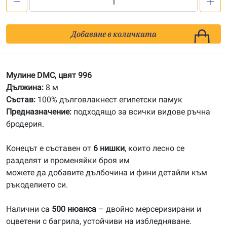
количество
за
996
Добавяне в количката
Мулине
DMC
Мулине DMC, цвят 996
Дължина:
8 м
Състав:
100% дълговлакнест египетски памук
Предназначение:
подходящо за всички видове ръчна
бродерия.
Конецът е съставен от
6 нишки
, които лесно се
разделят и променяйки броя им
можете да добавите дълбочина и фини детайли към
ръкоделието си.
Налични са
500 нюанса
– двойно мерсеризирани и
оцветени с багрила, устойчиви на избледняване.