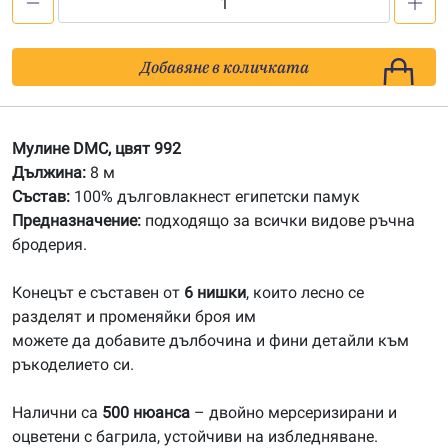
количество
за
992
Добавяне в количката
Мулине
DMC
Мулине DMC, цвят 992
Дължина:
8 м
Състав:
100% дълговлакнест египетски памук
Предназначение:
подходящо за всички видове ръчна
бродерия.
Конецът е съставен от
6 нишки
, които лесно се
разделят и променяйки броя им
можете да добавите дълбочина и фини детайли към
ръкоделието си.
Налични са
500 нюанса
– двойно мерсеризирани и
оцветени с багрила, устойчиви на избледняване.