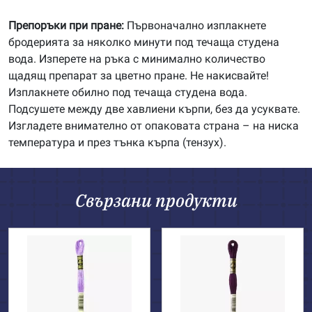
Препоръки при пране:
Първоначално изплакнете
бродерията за няколко минути под течаща студена
вода. Изперете на ръка с минимално количество
щадящ препарат за цветно пране. Не накисвайте!
Изплакнете обилно под течаща студена вода.
Подсушете между две хавлиени кърпи, без да усуквате.
Изгладете внимателно от опаковата страна – на ниска
температура и през тънка кърпа (тензух).
Свързани продукти