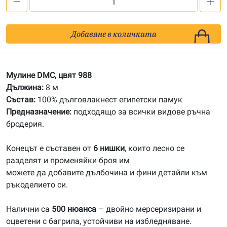
количество
за
988
Добавяне в количката
Мулине
DMC
Мулине DMC, цвят 988
Дължина:
8 м
Състав:
100% дълговлакнест египетски памук
Предназначение:
подходящо за всички видове ръчна
бродерия.
Конецът е съставен от
6 нишки
, които лесно се
разделят и променяйки броя им
можете да добавите дълбочина и фини детайли към
ръкоделието си.
Налични са
500 нюанса
– двойно мерсеризирани и
оцветени с багрила, устойчиви на избледняване.