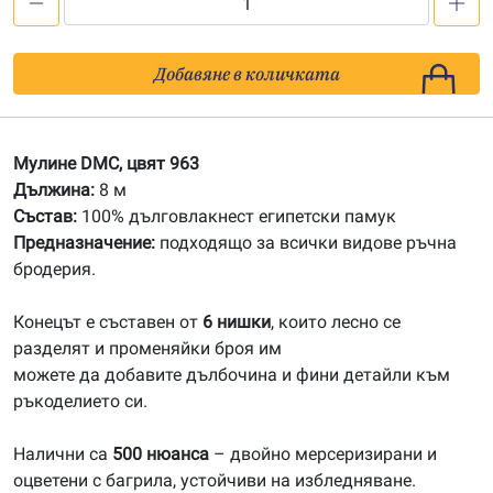
количество
за
963
Добавяне в количката
Мулине
DMC
Мулине DMC, цвят 963
Дължина:
8 м
Състав:
100% дълговлакнест египетски памук
Предназначение:
подходящо за всички видове ръчна
бродерия.
Конецът е съставен от
6 нишки
, които лесно се
разделят и променяйки броя им
можете да добавите дълбочина и фини детайли към
ръкоделието си.
Налични са
500 нюанса
– двойно мерсеризирани и
оцветени с багрила, устойчиви на избледняване.