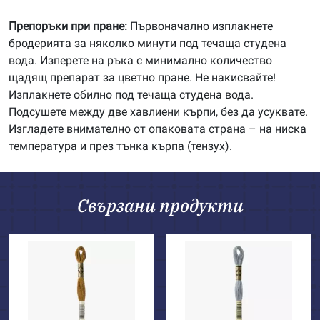
Препоръки при пране:
Първоначално изплакнете
бродерията за няколко минути под течаща студена
вода. Изперете на ръка с минимално количество
щадящ препарат за цветно пране. Не накисвайте!
Изплакнете обилно под течаща студена вода.
Подсушете между две хавлиени кърпи, без да усуквате.
Изгладете внимателно от опаковата страна – на ниска
температура и през тънка кърпа (тензух).
Свързани продукти