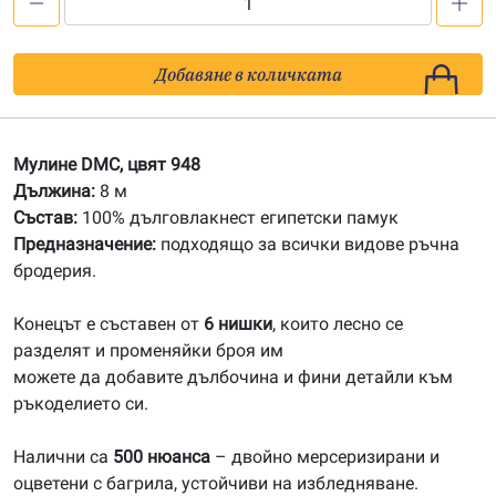
количество
за
948
Добавяне в количката
Мулине
DMC
Мулине DMC, цвят 948
Дължина:
8 м
Състав:
100% дълговлакнест египетски памук
Предназначение:
подходящо за всички видове ръчна
бродерия.
Конецът е съставен от
6 нишки
, които лесно се
разделят и променяйки броя им
можете да добавите дълбочина и фини детайли към
ръкоделието си.
Налични са
500 нюанса
– двойно мерсеризирани и
оцветени с багрила, устойчиви на избледняване.