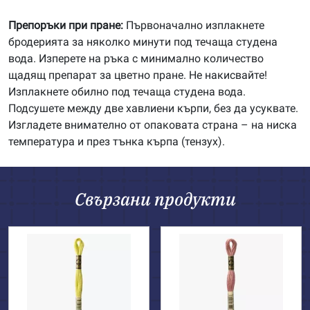
Препоръки при пране:
Първоначално изплакнете
бродерията за няколко минути под течаща студена
вода. Изперете на ръка с минимално количество
щадящ препарат за цветно пране. Не накисвайте!
Изплакнете обилно под течаща студена вода.
Подсушете между две хавлиени кърпи, без да усуквате.
Изгладете внимателно от опаковата страна – на ниска
температура и през тънка кърпа (тензух).
Свързани продукти