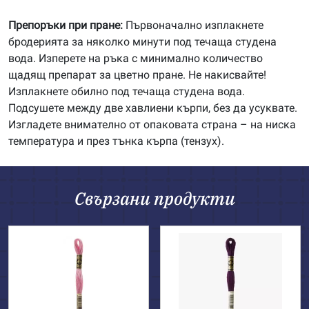
Препоръки при пране:
Първоначално изплакнете
бродерията за няколко минути под течаща студена
вода. Изперете на ръка с минимално количество
щадящ препарат за цветно пране. Не накисвайте!
Изплакнете обилно под течаща студена вода.
Подсушете между две хавлиени кърпи, без да усуквате.
Изгладете внимателно от опаковата страна – на ниска
температура и през тънка кърпа (тензух).
Свързани продукти