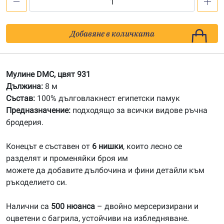
количество
за
931
Добавяне в количката
Мулине
DMC
Мулине DMC, цвят 931
Дължина:
8 м
Състав:
100% дълговлакнест египетски памук
Предназначение:
подходящо за всички видове ръчна
бродерия.
Конецът е съставен от
6 нишки
, които лесно се
разделят и променяйки броя им
можете да добавите дълбочина и фини детайли към
ръкоделието си.
Налични са
500 нюанса
– двойно мерсеризирани и
оцветени с багрила, устойчиви на избледняване.