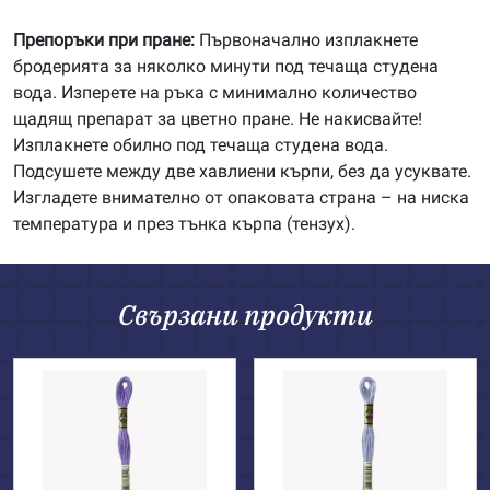
Препоръки при пране:
Първоначално изплакнете
бродерията за няколко минути под течаща студена
вода. Изперете на ръка с минимално количество
щадящ препарат за цветно пране. Не накисвайте!
Изплакнете обилно под течаща студена вода.
Подсушете между две хавлиени кърпи, без да усуквате.
Изгладете внимателно от опаковата страна – на ниска
температура и през тънка кърпа (тензух).
Свързани продукти