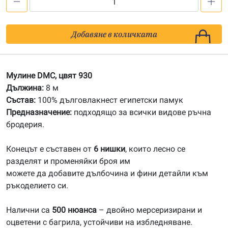
количество
за
930
Добавяне в количката
Мулине
DMC
Мулине DMC, цвят 930
Дължина:
8 м
Състав:
100% дълговлакнест египетски памук
Предназначение:
подходящо за всички видове ръчна
бродерия.
Конецът е съставен от
6 нишки
, които лесно се
разделят и променяйки броя им
можете да добавите дълбочина и фини детайли към
ръкоделието си.
Налични са
500 нюанса
– двойно мерсеризирани и
оцветени с багрила, устойчиви на избледняване.