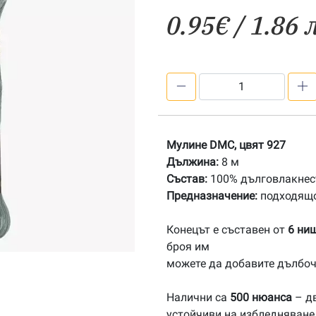
0.95
€
/ 1.86 
количество
за
927
Мулине
Мулине DMC, цвят 927
DMC
Дължина:
8 м
Състав:
100% дълговлакнест
Предназначение:
подходящо
Конецът е съставен от
6 ни
броя им
можете да добавите дълбоч
Налични са
500 нюанса
– дв
устойчиви на избледняване