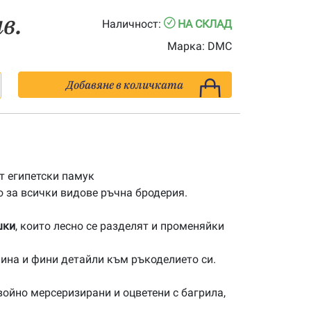
лв.
Наличност:
НА СКЛАД
Марка:
DMC
Добавяне в количката
 египетски памук
 за всички видове ръчна бродерия.
шки
, които лесно се разделят и променяйки
ина и фини детайли към ръкоделието си.
ойно мерсеризирани и оцветени с багрила,
.