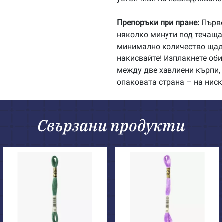
Препоръки при пране:
Първо
няколко минути под течаща 
минимално количество щадя
накисвайте! Изплакнете об
между две хавлиени кърпи, 
опаковата страна – на ниск
Свързани продукти