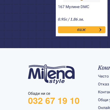
167 Мулине DMC
0.95
/ 1.86 лв.
€
виж
Кон
Често
Отказ
Конта
Обади ни се
032 67 19 10
Общи 
Онлай