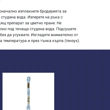
начално изплакнете бродерията за
студена вода. Изперете на ръка с
щ препарат за цветно пране. Не
илно под течаща студена вода. Подсушете
без да усуквате. Изгладете внимателно от
а температура и през тънка кърпа (тензух).