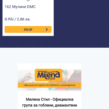
162 Мулине DMC
0.95
/ 1.86 лв.
€
виж
Милена Стил - Официална
група за гоблени, диамантени