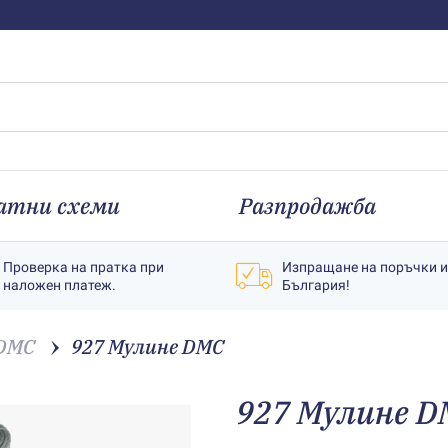
атни схеми
Разпродажба
Проверка на пратка при
Изпращане на поръчки 
наложен платеж.
България!
 DMC
927 Мулине DMC
927 Мулине D