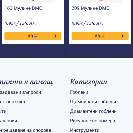
163 Мулине DMC
209 Мулине DMC
0.95
/ 1.86 лв.
0.95
/ 1.86 лв.
€
€
виж
виж
такти и помощ
Категории
 задавани въпроси
Гоблени
 от поръчка
Щампирани гоблени
кти
Диамантени гоблени
условия
Рисуване по номера
н решаване на спорове
Инструменти