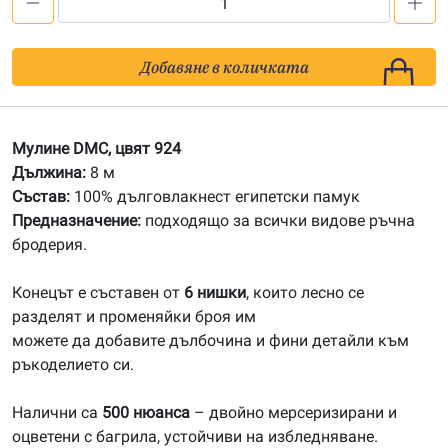
количество
за
924
Добавяне в количката
Мулине
DMC
Мулине DMC, цвят 924
Дължина:
8 м
Състав:
100% дълговлакнест египетски памук
Предназначение:
подходящо за всички видове ръчна
бродерия.
Конецът е съставен от
6 нишки
, които лесно се
разделят и променяйки броя им
можете да добавите дълбочина и фини детайли към
ръкоделието си.
Налични са
500 нюанса
– двойно мерсеризирани и
оцветени с багрила, устойчиви на избледняване.