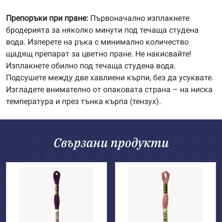
Препоръки при пране:
Първоначално изплакнете
бродерията за няколко минути под течаща студена
вода. Изперете на ръка с минимално количество
щадящ препарат за цветно пране. Не накисвайте!
Изплакнете обилно под течаща студена вода.
Подсушете между две хавлиени кърпи, без да усуквате.
Изгладете внимателно от опаковата страна – на ниска
температура и през тънка кърпа (тензух).
Свързани продукти