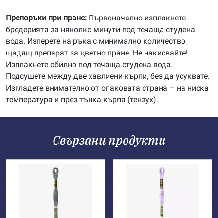
Препоръки при пране:
Първоначално изплакнете
бродерията за няколко минути под течаща студена
вода. Изперете на ръка с минимално количество
щадящ препарат за цветно пране. Не накисвайте!
Изплакнете обилно под течаща студена вода.
Подсушете между две хавлиени кърпи, без да усуквате.
Изгладете внимателно от опаковата страна – на ниска
температура и през тънка кърпа (тензух).
Свързани продукти