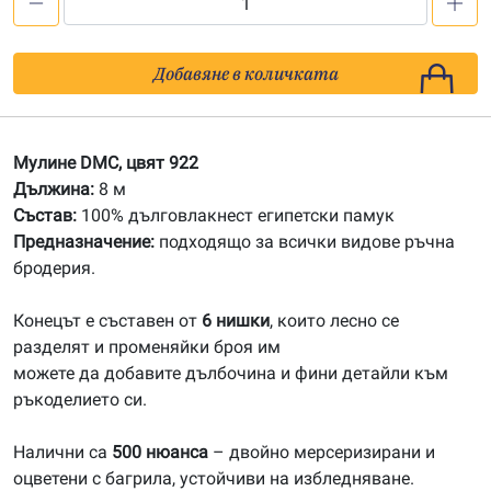
количество
за
922
Добавяне в количката
Мулине
DMC
Мулине DMC, цвят 922
Дължина:
8 м
Състав:
100% дълговлакнест египетски памук
Предназначение:
подходящо за всички видове ръчна
бродерия.
Конецът е съставен от
6 нишки
, които лесно се
разделят и променяйки броя им
можете да добавите дълбочина и фини детайли към
ръкоделието си.
Налични са
500 нюанса
– двойно мерсеризирани и
оцветени с багрила, устойчиви на избледняване.