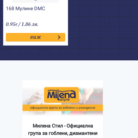
168 Мулине DMC
0.95
/ 1.86 лв.
€
виж
Милена Стил - Официална
група за гоблени, диамантени