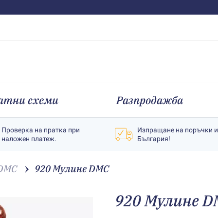
атни схеми
Разпродажба
Проверка на пратка при
Изпращане на поръчки 
наложен платеж.
България!
 DMC
920 Мулине DMC
920 Мулине D