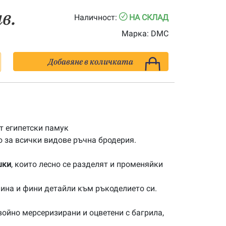
лв.
Наличност:
НА СКЛАД
Марка:
DMC
Добавяне в количката
 египетски памук
 за всички видове ръчна бродерия.
шки
, които лесно се разделят и променяйки
ина и фини детайли към ръкоделието си.
ойно мерсеризирани и оцветени с багрила,
.