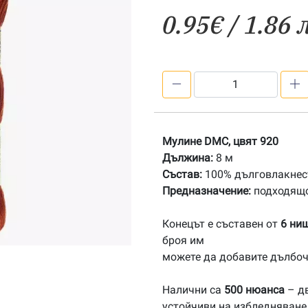
0.95
€
/ 1.86 
количество
за
920
Мулине
Мулине DMC, цвят 920
DMC
Дължина:
8 м
Състав:
100% дълговлакнест
Предназначение:
подходящо
Конецът е съставен от
6 ни
броя им
можете да добавите дълбоч
Налични са
500 нюанса
– дв
устойчиви на избледняване