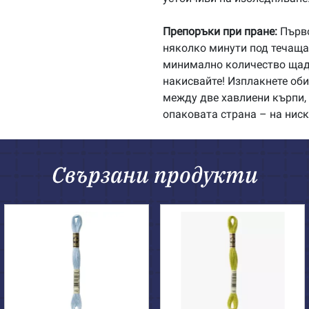
Препоръки при пране:
Първо
няколко минути под течаща 
минимално количество щадя
накисвайте! Изплакнете об
между две хавлиени кърпи, 
опаковата страна – на ниск
Свързани продукти