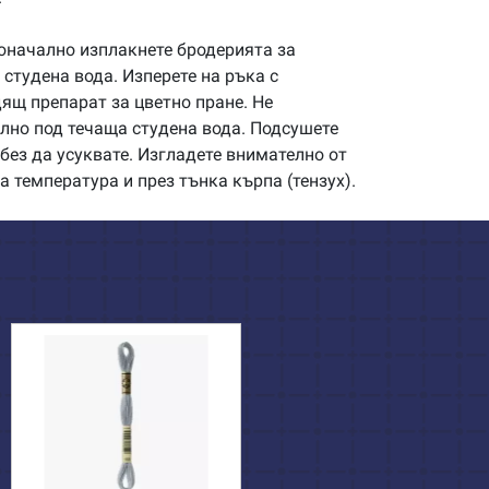
начално изплакнете бродерията за
студена вода. Изперете на ръка с
щ препарат за цветно пране. Не
илно под течаща студена вода. Подсушете
без да усуквате. Изгладете внимателно от
а температура и през тънка кърпа (тензух).