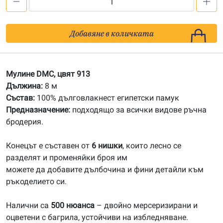
количество
за
913
Добавяне в количката
Мулине
DMC
Мулине DMC, цвят 913
Дължина:
8 м
Състав:
100% дълговлакнест египетски памук
Предназначение:
подходящо за всички видове ръчна
бродерия.
Конецът е съставен от
6 нишки
, които лесно се
разделят и променяйки броя им
можете да добавите дълбочина и фини детайли към
ръкоделието си.
Налични са
500 нюанса
– двойно мерсеризирани и
оцветени с багрила, устойчиви на избледняване.