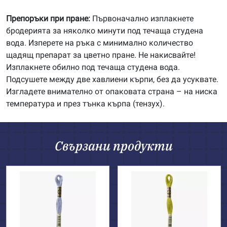
Препоръки при пране:
Първоначално изплакнете
бродерията за няколко минути под течаща студена
вода. Изперете на ръка с минимално количество
щадящ препарат за цветно пране. Не накисвайте!
Изплакнете обилно под течаща студена вода.
Подсушете между две хавлиени кърпи, без да усуквате.
Изгладете внимателно от опаковата страна – на ниска
температура и през тънка кърпа (тензух).
Свързани продукти