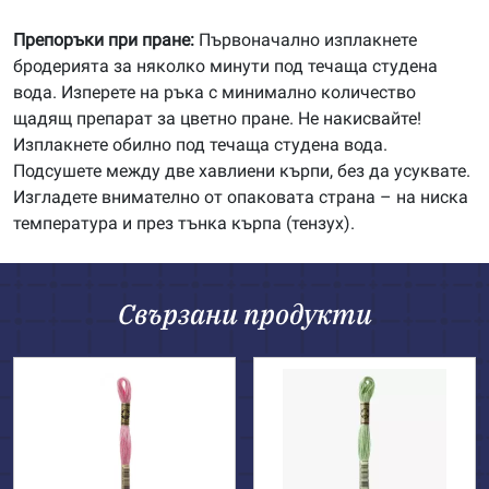
Препоръки при пране:
Първоначално изплакнете
бродерията за няколко минути под течаща студена
вода. Изперете на ръка с минимално количество
щадящ препарат за цветно пране. Не накисвайте!
Изплакнете обилно под течаща студена вода.
Подсушете между две хавлиени кърпи, без да усуквате.
Изгладете внимателно от опаковата страна – на ниска
температура и през тънка кърпа (тензух).
Свързани продукти