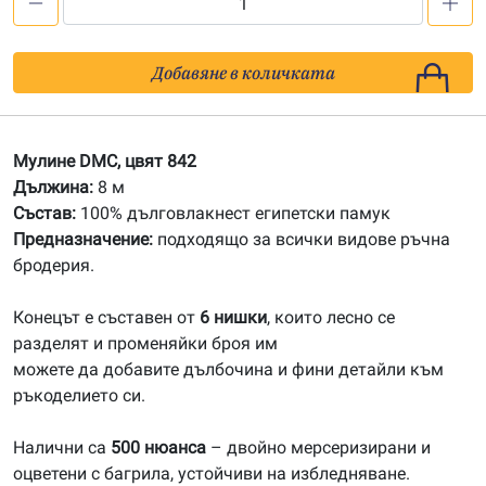
количество
за
842
Добавяне в количката
Мулине
DMC
Мулине DMC, цвят 842
Дължина:
8 м
Състав:
100% дълговлакнест египетски памук
Предназначение:
подходящо за всички видове ръчна
бродерия.
Конецът е съставен от
6 нишки
, които лесно се
разделят и променяйки броя им
можете да добавите дълбочина и фини детайли към
ръкоделието си.
Налични са
500 нюанса
– двойно мерсеризирани и
оцветени с багрила, устойчиви на избледняване.