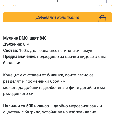
количество
за
840
Добавяне в количката
Мулине
DMC
Мулине DMC, цвят 840
Дължина:
8 м
Състав:
100% дълговлакнест египетски памук
Предназначение:
подходящо за всички видове ръчна
бродерия.
Конецът е съставен от
6 нишки
, които лесно се
разделят и променяйки броя им
можете да добавите дълбочина и фини детайли към
ръкоделието си.
Налични са
500 нюанса
– двойно мерсеризирани и
оцветени с багрила, устойчиви на избледняване.