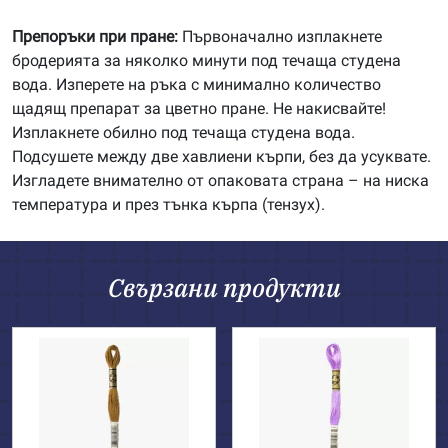
Препоръки при пране:
Първоначално изплакнете
бродерията за няколко минути под течаща студена
вода. Изперете на ръка с минимално количество
щадящ препарат за цветно пране. Не накисвайте!
Изплакнете обилно под течаща студена вода.
Подсушете между две хавлиени кърпи, без да усуквате.
Изгладете внимателно от опаковата страна – на ниска
температура и през тънка кърпа (тензух).
Свързани продукти