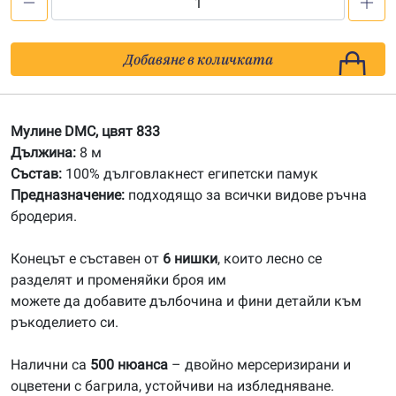
количество
за
833
Добавяне в количката
Мулине
DMC
Мулине DMC, цвят 833
Дължина:
8 м
Състав:
100% дълговлакнест египетски памук
Предназначение:
подходящо за всички видове ръчна
бродерия.
Конецът е съставен от
6 нишки
, които лесно се
разделят и променяйки броя им
можете да добавите дълбочина и фини детайли към
ръкоделието си.
Налични са
500 нюанса
– двойно мерсеризирани и
оцветени с багрила, устойчиви на избледняване.