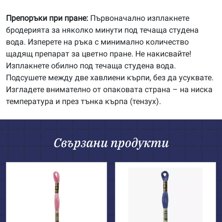
Препоръки при пране:
Първоначално изплакнете
бродерията за няколко минути под течаща студена
вода. Изперете на ръка с минимално количество
щадящ препарат за цветно пране. Не накисвайте!
Изплакнете обилно под течаща студена вода.
Подсушете между две хавлиени кърпи, без да усуквате.
Изгладете внимателно от опаковата страна – на ниска
температура и през тънка кърпа (тензух).
Свързани продукти