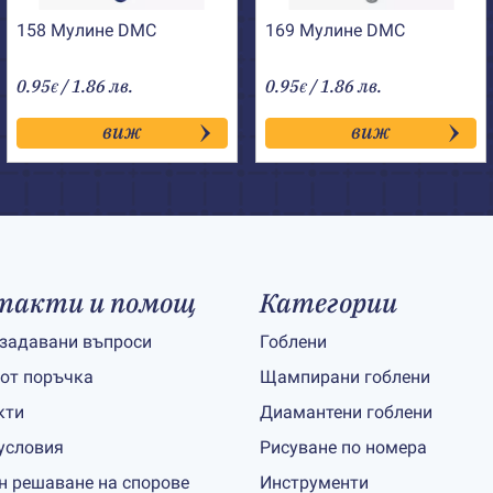
158 Мулине DMC
169 Мулине DMC
0.95
/ 1.86 лв.
0.95
/ 1.86 лв.
€
€
виж
виж
такти и помощ
Категории
 задавани въпроси
Гоблени
 от поръчка
Щампирани гоблени
кти
Диамантени гоблени
условия
Рисуване по номера
н решаване на спорове
Инструменти