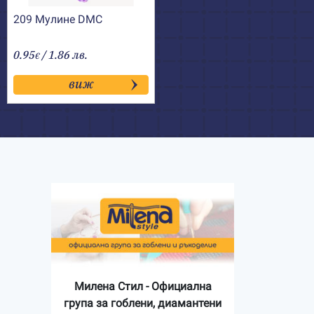
209 Мулине DMC
0.95
/ 1.86 лв.
€
виж
Милена Стил - Официална
група за гоблени, диамантени