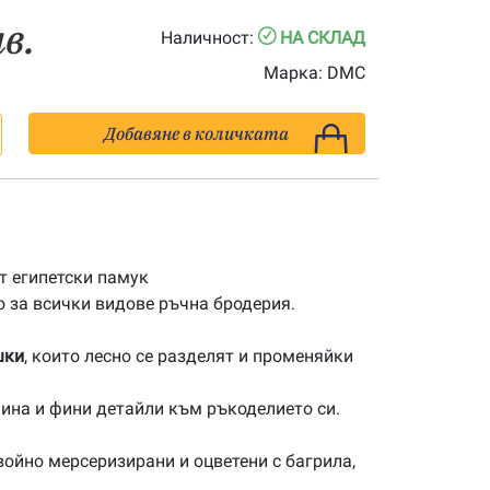
лв.
Наличност:
НА СКЛАД
Марка:
DMC
Добавяне в количката
 египетски памук
 за всички видове ръчна бродерия.
шки
, които лесно се разделят и променяйки
ина и фини детайли към ръкоделието си.
ойно мерсеризирани и оцветени с багрила,
.