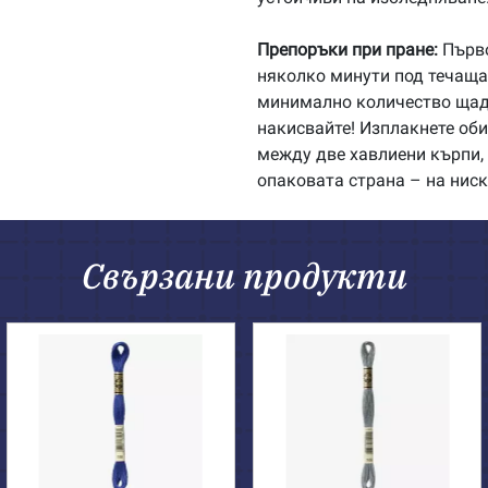
Препоръки при пране:
Първо
няколко минути под течаща 
минимално количество щадя
накисвайте! Изплакнете об
между две хавлиени кърпи, 
опаковата страна – на ниск
Свързани продукти