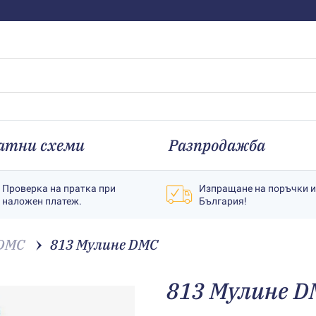
атни схеми
Разпродажба
Проверка на пратка при
Изпращане на поръчки 
наложен платеж.
България!
 DMC
813 Мулине DMC
813 Мулине D