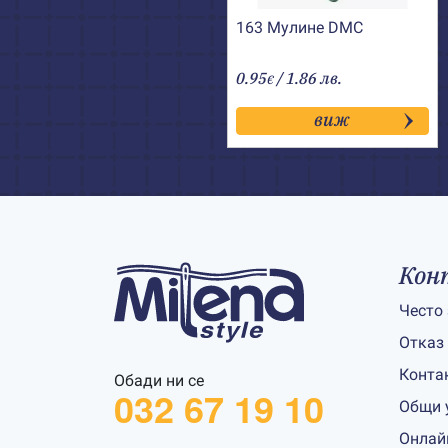
163 Мулине DMC
0.95
/ 1.86 лв.
€
виж
Кон
Често
Отказ
Конта
Обади ни се
032 67 19 10
Общи 
Онлай