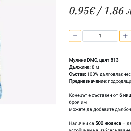
0.95
€
/ 1.86 
количество
за
813
Мулине
Мулине DMC, цвят 813
DMC
Дължина:
8 м
Състав:
100% дълговлакнест
Предназначение:
подходящо
Конецът е съставен от
6 ни
броя им
можете да добавите дълбоч
Налични са
500 нюанса
– дв
устойчиви на избледняване