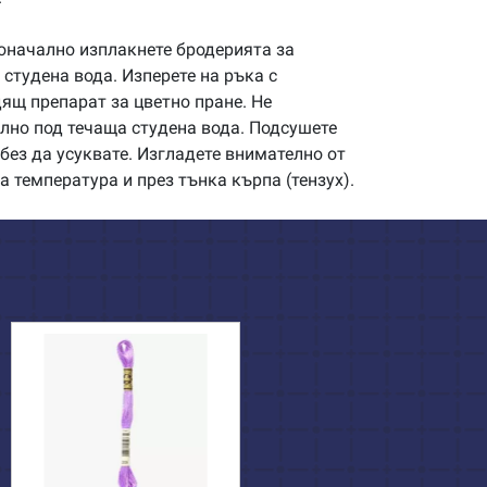
начално изплакнете бродерията за
студена вода. Изперете на ръка с
щ препарат за цветно пране. Не
илно под течаща студена вода. Подсушете
без да усуквате. Изгладете внимателно от
а температура и през тънка кърпа (тензух).