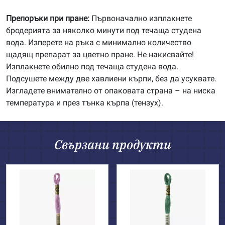
Препоръки при пране:
Първоначално изплакнете
бродерията за няколко минути под течаща студена
вода. Изперете на ръка с минимално количество
щадящ препарат за цветно пране. Не накисвайте!
Изплакнете обилно под течаща студена вода.
Подсушете между две хавлиени кърпи, без да усуквате.
Изгладете внимателно от опаковата страна – на ниска
температура и през тънка кърпа (тензух).
Свързани продукти