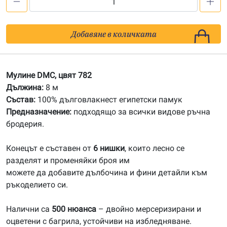
количество
за
782
Добавяне в количката
/781/
Мулине
DMC
Мулине DMC, цвят 782
Дължина:
8 м
Състав:
100% дълговлакнест египетски памук
Предназначение:
подходящо за всички видове ръчна
бродерия.
Конецът е съставен от
6 нишки
, които лесно се
разделят и променяйки броя им
можете да добавите дълбочина и фини детайли към
ръкоделието си.
Налични са
500 нюанса
– двойно мерсеризирани и
оцветени с багрила, устойчиви на избледняване.