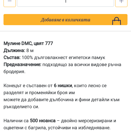
количество
за
777
Добавяне в количката
Мулине
DMC
Мулине DMC, цвят 777
Дължина:
8 м
Състав:
100% дълговлакнест египетски памук
Предназначение:
подходящо за всички видове ръчна
бродерия.
Конецът е съставен от
6 нишки
, които лесно се
разделят и променяйки броя им
можете да добавите дълбочина и фини детайли към
ръкоделието си.
Налични са
500 нюанса
– двойно мерсеризирани и
оцветени с багрила, устойчиви на избледняване.