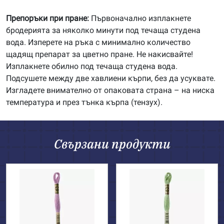
Препоръки при пране:
Първоначално изплакнете
бродерията за няколко минути под течаща студена
вода. Изперете на ръка с минимално количество
щадящ препарат за цветно пране. Не накисвайте!
Изплакнете обилно под течаща студена вода.
Подсушете между две хавлиени кърпи, без да усуквате.
Изгладете внимателно от опаковата страна – на ниска
температура и през тънка кърпа (тензух).
Свързани продукти