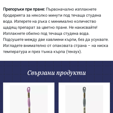
Препоръки при пране:
Първоначално изплакнете
бродерията за няколко минути под течаща студена
вода. Изперете на ръка с минимално количество
щадящ препарат за цветно пране. Не накисвайте!
Изплакнете обилно под течаща студена вода.
Подсушете между две хавлиени кърпи, без да усуквате.
Изгладете внимателно от опаковата страна – на ниска
температура и през тънка кърпа (тензух).
Свързани продукти