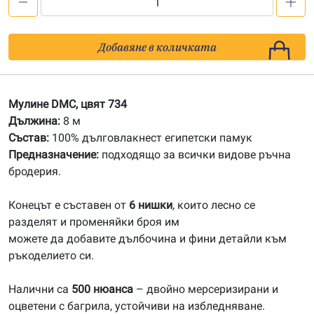
количество
за
734
Добавяне в количката
Мулине
DMC
Мулине DMC, цвят 734
Дължина:
8 м
Състав:
100% дълговлакнест египетски памук
Предназначение:
подходящо за всички видове ръчна
бродерия.
Конецът е съставен от
6 нишки
, които лесно се
разделят и променяйки броя им
можете да добавите дълбочина и фини детайли към
ръкоделието си.
Налични са
500 нюанса
– двойно мерсеризирани и
оцветени с багрила, устойчиви на избледняване.