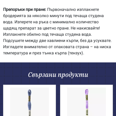
Препоръки при пране:
Първоначално изплакнете
бродерията за няколко минути под течаща студена
вода. Изперете на ръка с минимално количество
щадящ препарат за цветно пране. Не накисвайте!
Изплакнете обилно под течаща студена вода.
Подсушете между две хавлиени кърпи, без да усуквате.
Изгладете внимателно от опаковата страна – на ниска
температура и през тънка кърпа (тензух).
Свързани продукти