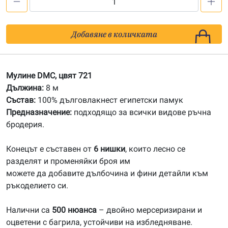
количество
за
721
Добавяне в количката
Мулине
DMC
Мулине DMC, цвят 721
Дължина:
8 м
Състав:
100% дълговлакнест египетски памук
Предназначение:
подходящо за всички видове ръчна
бродерия.
Конецът е съставен от
6 нишки
, които лесно се
разделят и променяйки броя им
можете да добавите дълбочина и фини детайли към
ръкоделието си.
Налични са
500 нюанса
– двойно мерсеризирани и
оцветени с багрила, устойчиви на избледняване.