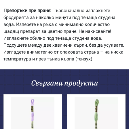
Препоръки при пране:
Първоначално изплакнете
бродерията за няколко минути под течаща студена
вода. Изперете на ръка с минимално количество
щадящ препарат за цветно пране. Не накисвайте!
Изплакнете обилно под течаща студена вода.
Подсушете между две хавлиени кърпи, без да усуквате.
Изгладете внимателно от опаковата страна – на ниска
температура и през тънка кърпа (тензух).
Свързани продукти