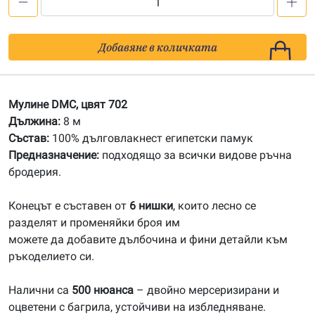
количество
за
702
Добавяне в количката
Мулине
DMC
Мулине DMC, цвят 702
Дължина:
8 м
Състав:
100% дълговлакнест египетски памук
Предназначение:
подходящо за всички видове ръчна
бродерия.
Конецът е съставен от
6 нишки
, които лесно се
разделят и променяйки броя им
можете да добавите дълбочина и фини детайли към
ръкоделието си.
Налични са
500 нюанса
– двойно мерсеризирани и
оцветени с багрила, устойчиви на избледняване.