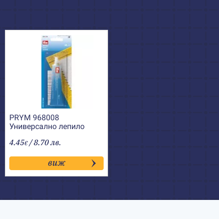
PRYM 968008
Универсално лепило
Textil+
4.45
/ 8.70 лв.
€
виж