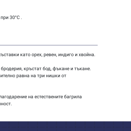
при 30°C .
ъставки като орех, ревен, индиго и хвойна.
бродерия, кръстат бод, фъкане и тъкане.
зително равна на три нишки от
лагодарение на естествените багрила
чност.