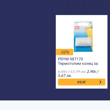
-52%
PRYM 987170
Термотопим конец за
лепене
6.03
/ 11.79 лв.
2.90
/
€
€
5.67 лв.
виж