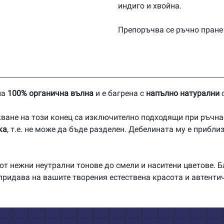
индиго и хвойна.
Препоръчва се ръчно пране 
на
100% органична вълна
и е багрена с
напълно натурални
с
ване на този конец са изключително подходящи при ръчна 
ка
, т.е. не може да бъде разделен. Дебелината му е прибли
от нежни неутрални тонове до смели и наситени цветове. Б
придава на вашите творения естествена красота и автенти