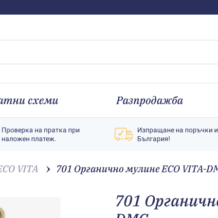
атни схеми
Разпродажба
Проверка на пратка при
Изпращане на поръчки 
наложен платеж.
България!
ECO VITA
701 Органично мулине ECO VITA-D
701 Органичн