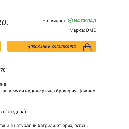
лв.
Наличност:
НА СКЛАД
Марка:
DMC
Добавяне в количката
 701
лна
 за всички видове ръчна бродерия, фъкане
 се разделя).
ени с натурални багрила от орех, ревен,