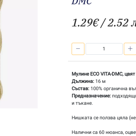
DMC
1.29
€
/ 2.52 
количество
за
701
Органично
Мулине ECO VITA-DMC, цвят
мулине
Дължина:
16 м
ECO
Състав:
100% органична въ
VITA-
Предназначение:
подходящо
DMC
и тъкане.
Нишката се ползва цяла (не
Налични са 60 нюанса, оцвет