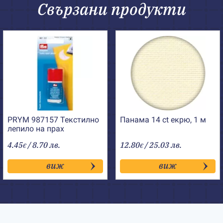
Свързани продукти
PRYM 987157 Текстилно
Панама 14 ct екрю, 1 м
лепило на прах
4.45
/ 8.70 лв.
12.80
/ 25.03 лв.
€
€
виж
виж