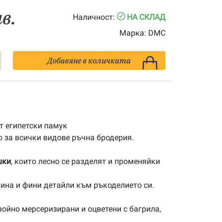
лв.
Наличност:
НА СКЛАД
Марка:
DMC
Добавяне в количката
 египетски памук
 за всички видове ръчна бродерия.
шки
, които лесно се разделят и променяйки
ина и фини детайли към ръкоделието си.
ойно мерсеризирани и оцветени с багрила,
.