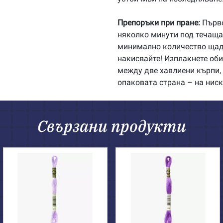
Препоръки при пране:
Първо
няколко минути под течаща 
минимално количество щадя
накисвайте! Изплакнете об
между две хавлиени кърпи, 
опаковата страна – на ниск
Свързани продукти