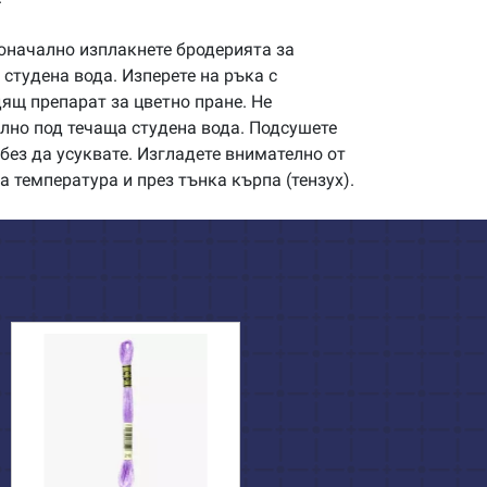
начално изплакнете бродерията за
студена вода. Изперете на ръка с
щ препарат за цветно пране. Не
илно под течаща студена вода. Подсушете
без да усуквате. Изгладете внимателно от
а температура и през тънка кърпа (тензух).