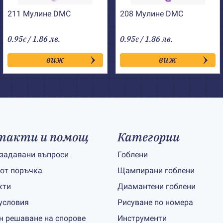
211 Мулине DMC
208 Мулине DMC
0.95
/ 1.86 лв.
0.95
/ 1.86 лв.
€
€
виж
виж
такти и помощ
Категории
 задавани въпроси
Гоблени
 от поръчка
Щампирани гоблени
кти
Диамантени гоблени
условия
Рисуване по номера
н решаване на спорове
Инструменти