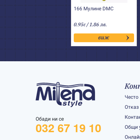
166 Мулине DMC
0.95
/ 1.86 лв.
€
виж
Кон
Често
Отказ
Конта
Обади ни се
032 67 19 10
Общи 
Онлай