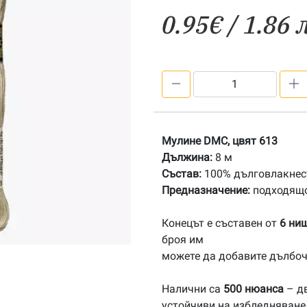
0.95
€
/ 1.86 
количество
за
613
Мулине
Мулине DMC, цвят 613
DMC
Дължина:
8 м
Състав:
100% дълговлакнест
Предназначение:
подходящо
Конецът е съставен от
6 ни
броя им
можете да добавите дълбоч
Налични са
500 нюанса
– дв
устойчиви на избледняване