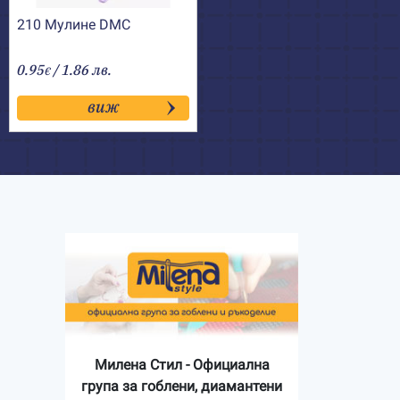
210 Мулине DMC
0.95
/ 1.86 лв.
€
виж
Милена Стил - Официална
група за гоблени, диамантени