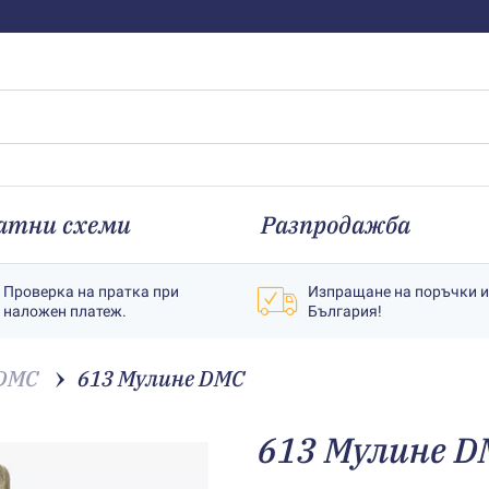
атни схеми
Разпродажба
Проверка на пратка при
Изпращане на поръчки 
наложен платеж.
България!
 DMC
613 Мулине DMC
613 Мулине D