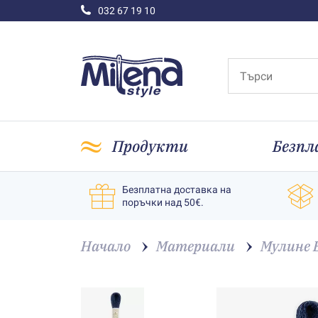
032 67 19 10
Продукти
Безпл
Безплатна доставка на
поръчки над 50€.
Начало
Материали
Мулине 