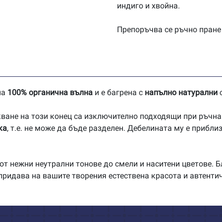
индиго и хвойна.
Препоръчва се ръчно пране 
на
100% органична вълна
и е багрена с
напълно натурални
с
ване на този конец са изключително подходящи при ръчна 
ка
, т.е. не може да бъде разделен. Дебелината му е прибли
от нежни неутрални тонове до смели и наситени цветове. Б
придава на вашите творения естествена красота и автенти