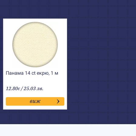
Панама 14 ct екрю, 1 м
12.80
/ 25.03 лв.
€
виж