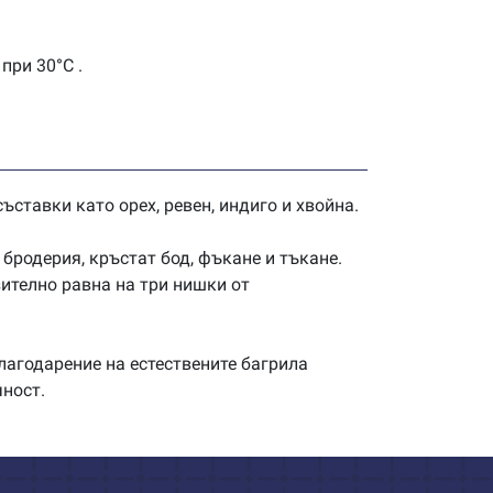
при 30°C .
ъставки като орех, ревен, индиго и хвойна.
бродерия, кръстат бод, фъкане и тъкане.
зително равна на три нишки от
лагодарение на естествените багрила
чност.