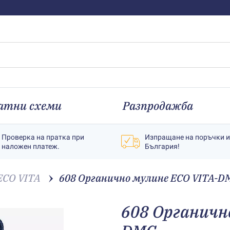
атни схеми
Разпродажба
Проверка на пратка при
Изпращане на поръчки 
наложен платеж.
България!
ECO VITA
608 Органично мулине ECO VITA-D
608 Органичн