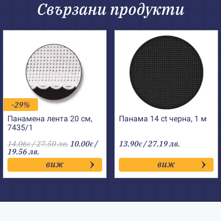
Свързани продукти
-29%
Панамена лента 20 см,
Панама 14 ct черна, 1 м
7435/1
14.06
/ 27.50 лв.
10.00
/
13.90
/ 27.19 лв.
€
€
€
19.56 лв.
виж
виж