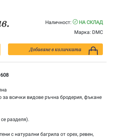
лв.
Наличност:
НА СКЛАД
Марка:
DMC
Добавяне в количката
 608
лна
 за всички видове ръчна бродерия, фъкане
 се разделя).
ени с натурални багрила от орех, ревен,