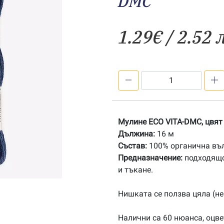
DMC
1.29
€
/ 2.52 
количество
за
608
Органично
Мулине ECO VITA-DMC, цвят
мулине
Дължина:
16 м
ECO
Състав:
100% органична въ
VITA-
Предназначение:
подходящо
DMC
и тъкане.
Нишката се ползва цяла (не
Налични са 60 нюанса, оцвет