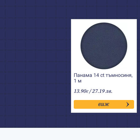
Панама 14 ct тъмносиня,
1 м
13.90
/ 27.19 лв.
€
виж