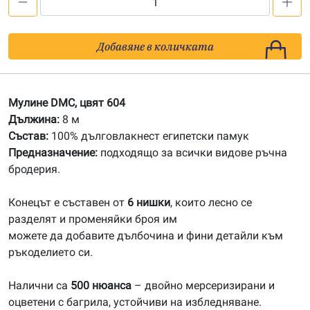
количество
за
604
Добавяне в количката
Мулине
DMC
Мулине DMC, цвят 604
Дължина:
8 м
Състав:
100% дълговлакнест египетски памук
Предназначение:
подходящо за всички видове ръчна
бродерия.
Конецът е съставен от
6 нишки
, които лесно се
разделят и променяйки броя им
можете да добавите дълбочина и фини детайли към
ръкоделието си.
Налични са
500 нюанса
– двойно мерсеризирани и
оцветени с багрила, устойчиви на избледняване.