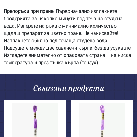
Препоръки при пране:
Първоначално изплакнете
бродерията за няколко минути под течаща студена
вода. Изперете на ръка с минимално количество
щадящ препарат за цветно пране. Не накисвайте!
Изплакнете обилно под течаща студена вода.
Подсушете между две хавлиени кърпи, без да усуквате.
Изгладете внимателно от опаковата страна – на ниска
температура и през тънка кърпа (тензух).
Свързани продукти