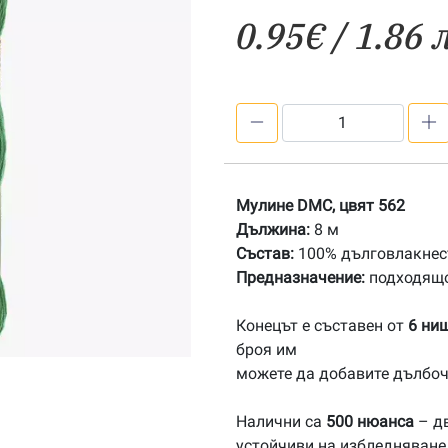
0.95
€
/ 1.86 
количество
за
562
Мулине
Мулине DMC, цвят 562
DMC
Дължина:
8 м
Състав:
100% дълговлакнест
Предназначение:
подходящо
Конецът е съставен от
6 ни
броя им
можете да добавите дълбоч
Налични са
500 нюанса
– дв
устойчиви на избледняване