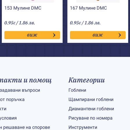
153 Мулине DMC
167 Мулине DMC
0.95
/ 1.86 лв.
0.95
/ 1.86 лв.
€
€
виж
виж
такти и помощ
Категории
 задавани въпроси
Гоблени
 от поръчка
Щампирани гоблени
кти
Диамантени гоблени
условия
Рисуване по номера
н решаване на спорове
Инструменти