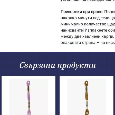
Препоръки при пране:
Първо
няколко минути под течаща 
минимално количество щадя
накисвайте! Изплакнете об
между две хавлиени кърпи, 
опаковата страна – на ниск
Свързани продукти