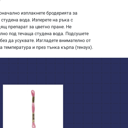
начално изплакнете бродерията за
студена вода. Изперете на ръка с
щ препарат за цветно пране. Не
илно под течаща студена вода. Подсушете
без да усуквате. Изгладете внимателно от
а температура и през тънка кърпа (тензух).