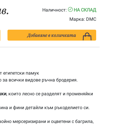
лв.
Наличност:
НА СКЛАД
Марка:
DMC
Добавяне в количката
 египетски памук
 за всички видове ръчна бродерия.
шки
, които лесно се разделят и променяйки
ина и фини детайли към ръкоделието си.
ойно мерсеризирани и оцветени с багрила,
.