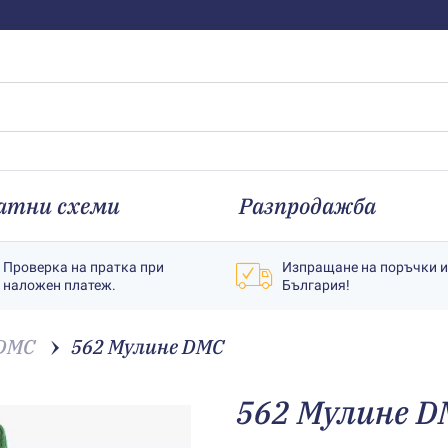
атни схеми
Разпродажба
Проверка на пратка при
Изпращане на поръчки 
наложен платеж.
България!
 DMC
562 Мулине DMC
562 Мулине D