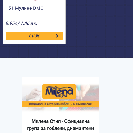
151 Мулине DMC
0.95
/ 1.86 лв.
€
виж
Милена Стил - Официална
група за гоблени, диамантени