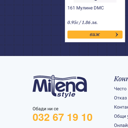
161 Мулине DMC
0.95
/ 1.86 лв.
€
виж
Кон
Често
Отказ
Конта
Обади ни се
032 67 19 10
Общи 
Онлай