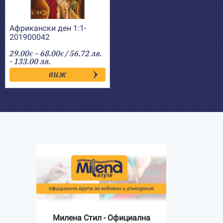
Африкански ден 1:1-
201900042
Price
29.00
–
68.00
/ 56.72 лв.
€
€
range:
- 133.00 лв.
29.00€
виж
through
68.00€
Милена Стил - Официална