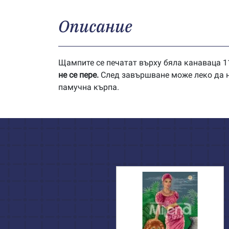
Описание
Щампите се печатат върху бяла канаваца 11
не се пере.
След завършване може леко да на
памучна кърпа.