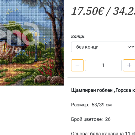
17.50
€
/ 34.2
конци
количество
за
Горска
къща
Щампиран гоблен „Горска 
–
щампа
Размер: 53/39 см
533917
Брой цветове: 26
Основа: бяла канаваца 11 c