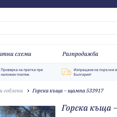
атни схеми
Разпродажба
Проверка на пратка при
Изпращане на поръчки 
наложен платеж.
България!
 гоблени
Горска къща – щампа 533917
Горска къща 