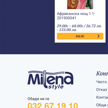
Африканска нощ 1:1-
201900041
Price
29.00
–
68.00
/ 56.72 лв.
€
€
range:
- 133.00 лв.
29.00€
виж
through
68.00€
Кон
Често
Отказ
Конта
Обади ни се
032 67 19 10
Общи 