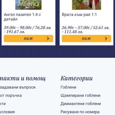
Ангел пазител 1:4 с
Врата към рая 1:1
детайл
Price
Price
39.00
–
98.00
/ 76.28 лв.
26.90
–
57.00
/ 52.61 лв.
€
€
€
€
range:
range:
- 191.67 лв.
- 111.48 лв.
39.00€
26.90€
виж
виж
through
through
98.00€
57.00€
такти и помощ
Категории
 задавани въпроси
Гоблени
 от поръчка
Щампирани гоблени
кти
Диамантени гоблени
условия
Рисуване по номера