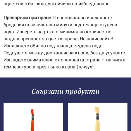
оцветени с багрила, устойчиви на избледняване.
Препоръки при пране:
Първоначално изплакнете
бродерията за няколко минути под течаща студена
вода. Изперете на ръка с минимално количество
щадящ препарат за цветно пране. Не накисвайте!
Изплакнете обилно под течаща студена вода.
Подсушете между две хавлиени кърпи, без да усуквате.
Изгладете внимателно от опаковата страна – на ниска
температура и през тънка кърпа (тензух).
Свързани продукти