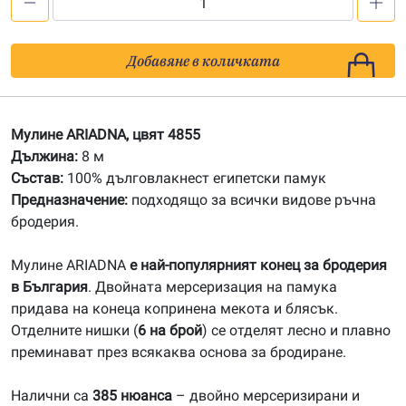
количество
за
4855
Добавяне в количката
Мулине
АRIADNA
Мулине ARIADNA, цвят 4855
Дължина:
8 м
Състав:
100% дълговлакнест египетски памук
Предназначение:
подходящо за всички видове ръчна
бродерия.
Мулине ARIADNA
е най-популярният конец за бродерия
в България
. Двойната мерсеризация на памука
придава на конеца копринена мекота и блясък.
Отделните нишки (
6 на брой
) се отделят лесно и плавно
преминават през всякаква основа за бродиране.
Налични са
385 нюанса
– двойно мерсеризирани и