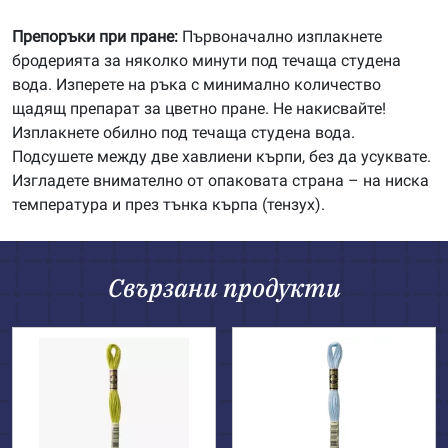
Препоръки при пране:
Първоначално изплакнете
бродерията за няколко минути под течаща студена
вода. Изперете на ръка с минимално количество
щадящ препарат за цветно пране. Не накисвайте!
Изплакнете обилно под течаща студена вода.
Подсушете между две хавлиени кърпи, без да усуквате.
Изгладете внимателно от опаковата страна – на ниска
температура и през тънка кърпа (тензух).
Свързани продукти