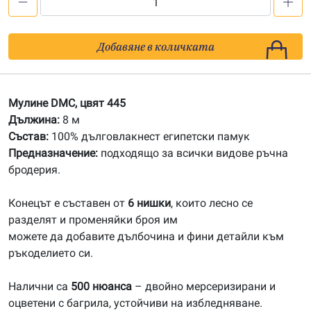
количество
за
445
Добавяне в количката
Мулине
DMC
Мулине DMC, цвят 445
Дължина:
8 м
Състав:
100% дълговлакнест египетски памук
Предназначение:
подходящо за всички видове ръчна
бродерия.
Конецът е съставен от
6 нишки
, които лесно се
разделят и променяйки броя им
можете да добавите дълбочина и фини детайли към
ръкоделието си.
Налични са
500 нюанса
– двойно мерсеризирани и
оцветени с багрила, устойчиви на избледняване.