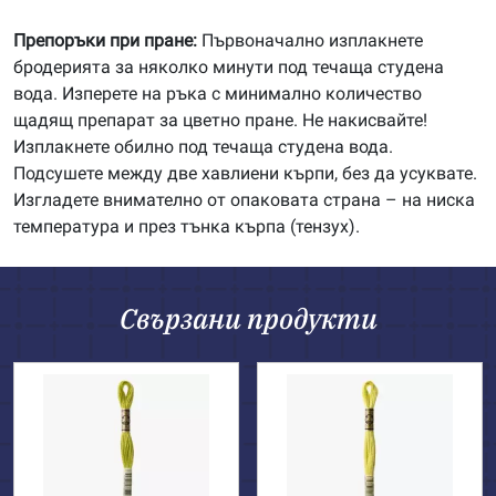
Препоръки при пране:
Първоначално изплакнете
бродерията за няколко минути под течаща студена
вода. Изперете на ръка с минимално количество
щадящ препарат за цветно пране. Не накисвайте!
Изплакнете обилно под течаща студена вода.
Подсушете между две хавлиени кърпи, без да усуквате.
Изгладете внимателно от опаковата страна – на ниска
температура и през тънка кърпа (тензух).
Свързани продукти