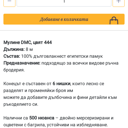
количество
за
444
Добавяне в количката
Мулине
DMC
Мулине DMC, цвят 444
Дължина:
8 м
Състав:
100% дълговлакнест египетски памук
Предназначение:
подходящо за всички видове ръчна
бродерия.
Конецът е съставен от
6 нишки
, които лесно се
разделят и променяйки броя им
можете да добавите дълбочина и фини детайли към
ръкоделието си.
Налични са
500 нюанса
– двойно мерсеризирани и
оцветени с багрила, устойчиви на избледняване.