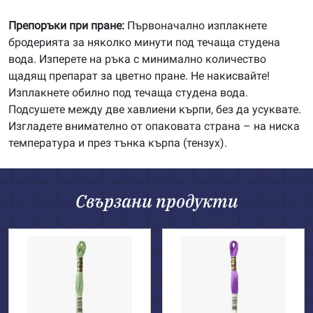
Препоръки при пране:
Първоначално изплакнете
бродерията за няколко минути под течаща студена
вода. Изперете на ръка с минимално количество
щадящ препарат за цветно пране. Не накисвайте!
Изплакнете обилно под течаща студена вода.
Подсушете между две хавлиени кърпи, без да усуквате.
Изгладете внимателно от опаковата страна – на ниска
температура и през тънка кърпа (тензух).
Свързани продукти