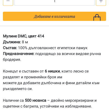
количество
за
414
Добавяне в количката
Мулине
DMC
Мулине DMC, цвят 414
Дължина:
8 м
Състав:
100% дълговлакнест египетски памук
Предназначение:
подходящо за всички видове ръчна
бродерия.
Конецът е съставен от
6 нишки
, които лесно се
разделят и променяйки броя им
можете да добавите дълбочина и фини детайли към
ръкоделието си.
Налични са
500 нюанса
– двойно мерсеризирани и
оцветени с багрила, устойчиви на избледняване.