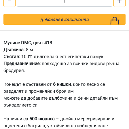
количество
за
413
Добавяне в количката
Мулине
DMC
Мулине DMC, цвят 413
Дължина:
8 м
Състав:
100% дълговлакнест египетски памук
Предназначение:
подходящо за всички видове ръчна
бродерия.
Конецът е съставен от
6 нишки
, които лесно се
разделят и променяйки броя им
можете да добавите дълбочина и фини детайли към
ръкоделието си.
Налични са
500 нюанса
– двойно мерсеризирани и
оцветени с багрила, устойчиви на избледняване.