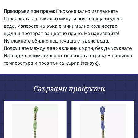
Препоръки при пране:
Първоначално изплакнете
бродерията за няколко минути под течаща студена
вода. Изперете на ръка с минимално количество
щадящ препарат за цветно пране. Не накисвайте!
Изплакнете обилно под течаща студена вода.
Подсушете между две хавлиени кърпи, без да усуквате.
Изгладете внимателно от опаковата страна – на ниска
температура и през тънка кърпа (тензух).
Свързани продукти