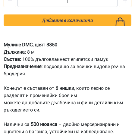
количество
за
3850
Добавяне в количката
Мулине
DMC
Мулине DMC, цвят 3850
Дължина:
8 м
Състав:
100% дълговлакнест египетски памук
Предназначение:
подходящо за всички видове ръчна
бродерия.
Конецът е съставен от
6 нишки
, които лесно се
разделят и променяйки броя им
можете да добавите дълбочина и фини детайли към
ръкоделието си.
Налични са
500 нюанса
– двойно мерсеризирани и
оцветени с багрила, устойчиви на избледняване.