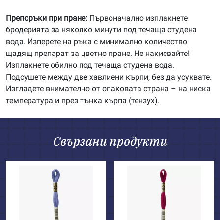
Препоръки при пране:
Първоначално изплакнете
бродерията за няколко минути под течаща студена
вода. Изперете на ръка с минимално количество
щадящ препарат за цветно пране. Не накисвайте!
Изплакнете обилно под течаща студена вода.
Подсушете между две хавлиени кърпи, без да усуквате.
Изгладете внимателно от опаковата страна – на ниска
температура и през тънка кърпа (тензух).
Свързани продукти