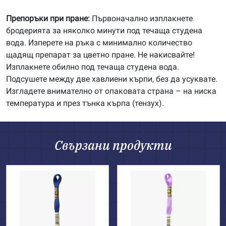
Препоръки при пране:
Първоначално изплакнете
бродерията за няколко минути под течаща студена
вода. Изперете на ръка с минимално количество
щадящ препарат за цветно пране. Не накисвайте!
Изплакнете обилно под течаща студена вода.
Подсушете между две хавлиени кърпи, без да усуквате.
Изгладете внимателно от опаковата страна – на ниска
температура и през тънка кърпа (тензух).
Свързани продукти