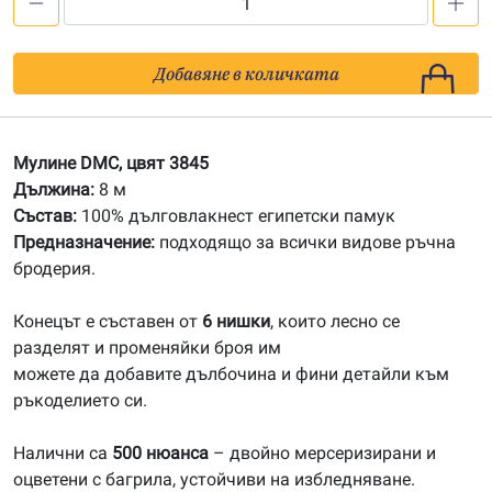
количество
за
3845
Добавяне в количката
Мулине
DMC
Мулине DMC, цвят 3845
Дължина:
8 м
Състав:
100% дълговлакнест египетски памук
Предназначение:
подходящо за всички видове ръчна
бродерия.
Конецът е съставен от
6 нишки
, които лесно се
разделят и променяйки броя им
можете да добавите дълбочина и фини детайли към
ръкоделието си.
Налични са
500 нюанса
– двойно мерсеризирани и
оцветени с багрила, устойчиви на избледняване.