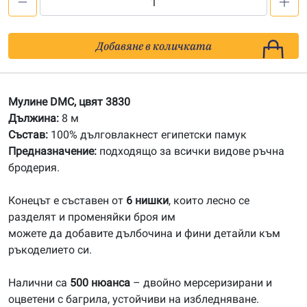
количество
за
3830
Добавяне в количката
Мулине
DMC
Мулине DMC, цвят 3830
Дължина:
8 м
Състав:
100% дълговлакнест египетски памук
Предназначение:
подходящо за всички видове ръчна
бродерия.
Конецът е съставен от
6 нишки
, които лесно се
разделят и променяйки броя им
можете да добавите дълбочина и фини детайли към
ръкоделието си.
Налични са
500 нюанса
– двойно мерсеризирани и
оцветени с багрила, устойчиви на избледняване.