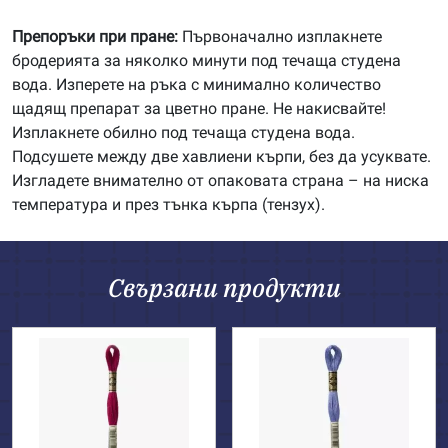
Препоръки при пране:
Първоначално изплакнете
бродерията за няколко минути под течаща студена
вода. Изперете на ръка с минимално количество
щадящ препарат за цветно пране. Не накисвайте!
Изплакнете обилно под течаща студена вода.
Подсушете между две хавлиени кърпи, без да усуквате.
Изгладете внимателно от опаковата страна – на ниска
температура и през тънка кърпа (тензух).
Свързани продукти