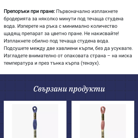
Препоръки при пране:
Първоначално изплакнете
бродерията за няколко минути под течаща студена
вода. Изперете на ръка с минимално количество
щадящ препарат за цветно пране. Не накисвайте!
Изплакнете обилно под течаща студена вода.
Подсушете между две хавлиени кърпи, без да усуквате.
Изгладете внимателно от опаковата страна – на ниска
температура и през тънка кърпа (тензух).
Свързани продукти