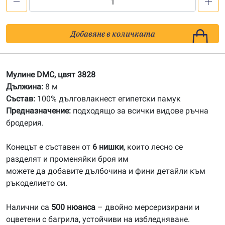
количество
за
3828
Добавяне в количката
Мулине
DMC
Мулине DMC, цвят 3828
Дължина:
8 м
Състав:
100% дълговлакнест египетски памук
Предназначение:
подходящо за всички видове ръчна
бродерия.
Конецът е съставен от
6 нишки
, които лесно се
разделят и променяйки броя им
можете да добавите дълбочина и фини детайли към
ръкоделието си.
Налични са
500 нюанса
– двойно мерсеризирани и
оцветени с багрила, устойчиви на избледняване.