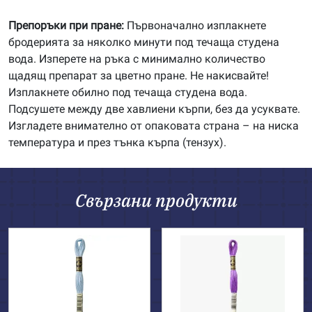
Препоръки при пране:
Първоначално изплакнете
бродерията за няколко минути под течаща студена
вода. Изперете на ръка с минимално количество
щадящ препарат за цветно пране. Не накисвайте!
Изплакнете обилно под течаща студена вода.
Подсушете между две хавлиени кърпи, без да усуквате.
Изгладете внимателно от опаковата страна – на ниска
температура и през тънка кърпа (тензух).
Свързани продукти