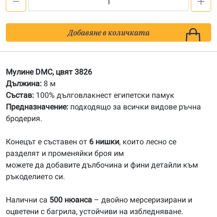
количество
за
3826
Добавяне в количката
Мулине
DMC
Мулине DMC, цвят 3826
Дължина:
8 м
Състав:
100% дълговлакнест египетски памук
Предназначение:
подходящо за всички видове ръчна
бродерия.
Конецът е съставен от
6 нишки
, които лесно се
разделят и променяйки броя им
можете да добавите дълбочина и фини детайли към
ръкоделието си.
Налични са
500 нюанса
– двойно мерсеризирани и
оцветени с багрила, устойчиви на избледняване.