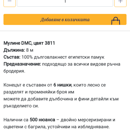
количество
за
3811
Добавяне в количката
Мулине
DMC
Мулине DMC, цвят 3811
Дължина:
8 м
Състав:
100% дълговлакнест египетски памук
Предназначение:
подходящо за всички видове ръчна
бродерия.
Конецът е съставен от
6 нишки
, които лесно се
разделят и променяйки броя им
можете да добавите дълбочина и фини детайли към
ръкоделието си.
Налични са
500 нюанса
– двойно мерсеризирани и
оцветени с багрила, устойчиви на избледняване.