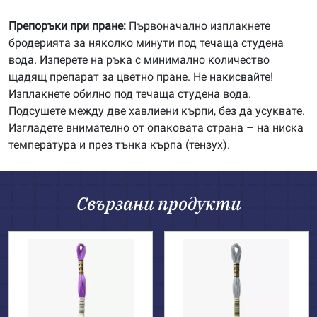
Препоръки при пране:
Първоначално изплакнете
бродерията за няколко минути под течаща студена
вода. Изперете на ръка с минимално количество
щадящ препарат за цветно пране. Не накисвайте!
Изплакнете обилно под течаща студена вода.
Подсушете между две хавлиени кърпи, без да усуквате.
Изгладете внимателно от опаковата страна – на ниска
температура и през тънка кърпа (тензух).
Свързани продукти